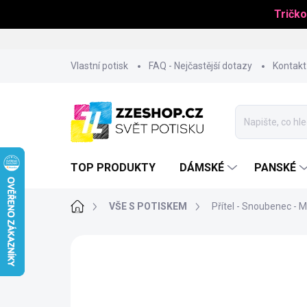
Tričko
Přejít
Vlastní potisk
FAQ - Nejčastější dotazy
Kontakt
na
obsah
TOP PRODUKTY
DÁMSKÉ
PANSKÉ
Domů
VŠE S POTISKEM
Přítel - Snoubenec - 