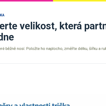
ČKA
erte velikost, která part
dne
teré běžně nosí. Položte ho naplocho, změřte délku, šířku a r