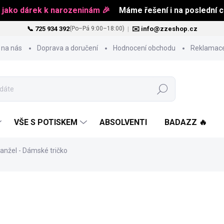
 jako dárek k narozeninám 🎉
Máme řešení i na poslední ch
📞 725 934 392
|
✉️ info@zzeshop.cz
(Po–Pá 9:00–18:00)
 na nás
Doprava a doručení
Hodnocení obchodu
Reklamace
Hledat
VŠE S POTISKEM
ABSOLVENTI
BADAZZ 🔥
Manžel - Dámské tričko
484 Kč
Měrná
ZVOLTE VARIANTU
cena: