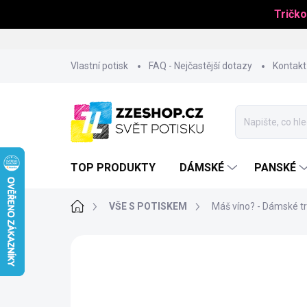
Tričko
Přejít
Vlastní potisk
FAQ - Nejčastější dotazy
Kontakt
na
obsah
TOP PRODUKTY
DÁMSKÉ
PANSKÉ
Domů
VŠE S POTISKEM
Máš víno? - Dámské tr