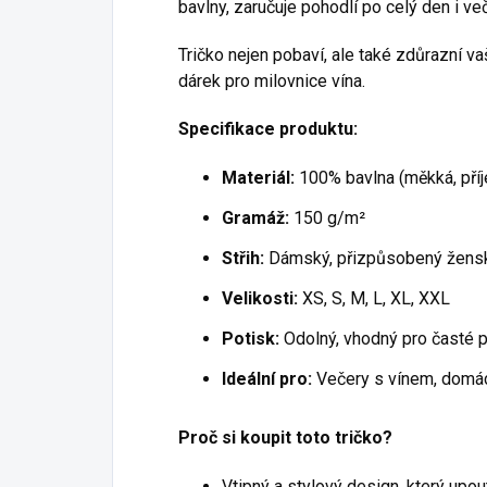
bavlny, zaručuje pohodlí po celý den i 
Tričko nejen pobaví, ale také zdůrazní v
dárek pro milovnice vína.
Specifikace produktu:
Materiál:
100% bavlna (měkká, příj
Gramáž:
150 g/m²
Střih:
Dámský, přizpůsobený žens
Velikosti:
XS, S, M, L, XL, XXL
Potisk:
Odolný, vhodný pro časté p
Ideální pro:
Večery s vínem, domác
Proč si koupit toto tričko?
Vtipný a stylový design, který upo