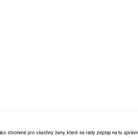
- Tmavě Šedý Melír
12 - Tmavě Šedý Melír
- Azurově Modrá
14 - Azurově Modrá
- Středně Zelená
16 - Středně Zelená
- Purpurová
44 - Tyrkysová
40 - Purpurová
44 - Tyrkys
- Limetková
69 - Military
62 - Limetková
69 - Military
- Půlnoční Modrá
87 - Půlnoční Modrá
- Petrolejová
95 - Mátová
93 - Petrolejová
95 - Mátov
- Citrónová
96 - Citrónová
jako stvořené pro všechny ženy, které se rády zeptají na tu sprá