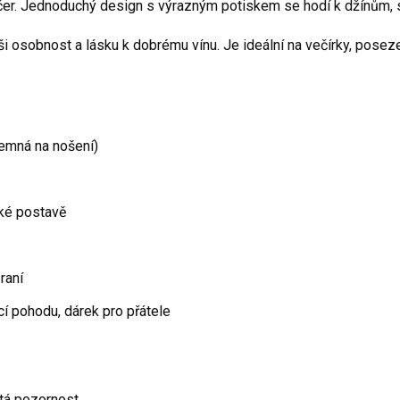
večer. Jednoduchý design s výrazným potiskem se hodí k džínům, s
aši osobnost a lásku k dobrému vínu. Je ideální na večírky, posez
emná na nošení)
ké postavě
raní
í pohodu, dárek pro přátele
utá pozornost