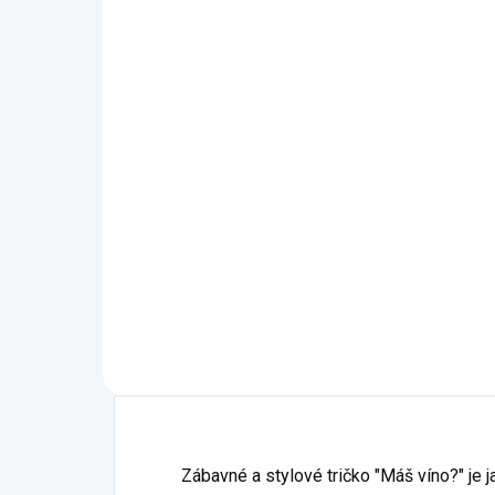
12 - Tmavě Šedý Melír
12 
14 - Azurově Modrá
14 
16 - Středně Zelená
16 
40 - Purpurová
44 - Tyrkysová
40 
62 - Limetková
69 - Military
62 
87 - Půlnoční Modrá
87 
93 - Petrolejová
95 - Mátová
93 
96 - Citrónová
96 
Zábavné a stylové tričko "Máš víno?" je 