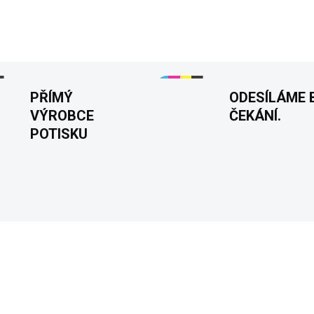
Tisknuto v
DETAILNÍ INFORMACE
PŘÍMÝ
ODESÍLÁME 
VÝROBCE
ČEKÁNÍ.
POTISKU
KA
NOVINKA