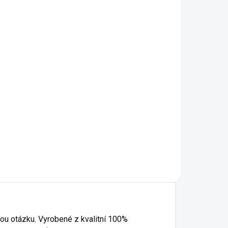
ová
á
vnou otázku. Vyrobené z kvalitní 100%