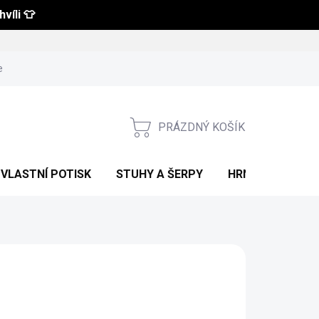
víli 👕
 a vrácení zboží
Obchodní podmínky
Podmínky ochrany osobní
PRÁZDNÝ KOŠÍK
NÁKUPNÍ
KOŠÍK
VLASTNÍ POTISK
STUHY A ŠERPY
HRNKY S POTIS