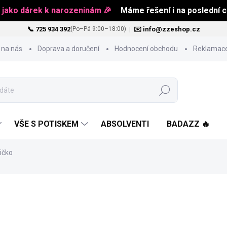
 jako dárek k narozeninám 🎉
Máme řešení i na poslední ch
📞 725 934 392
|
✉️ info@zzeshop.cz
(Po–Pá 9:00–18:00)
 na nás
Doprava a doručení
Hodnocení obchodu
Reklamace
Hledat
VŠE S POTISKEM
ABSOLVENTI
BADAZZ 🔥
ičko
451 Kč
Měrná
ZVOLTE VARIANTU
cena: