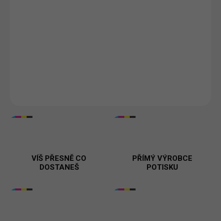
−
+
Přidat do košíku
Dámské tričko "Měním peníze na víno" – ideální pro milovnice
vína s humorem! Vyrobeno z kvalitní bavlny, dostupné ve více
barvách a velikostech. ✨
DETAILNÍ INFORMACE
VÍŠ PŘESNĚ CO
PŘÍMÝ VÝROBCE
DOSTANEŠ
POTISKU