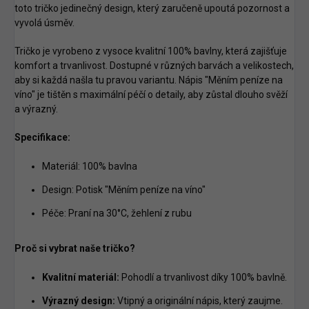
toto tričko jedinečný design, který zaručeně upoutá pozornost a
vyvolá úsměv.
Tričko je vyrobeno z vysoce kvalitní 100% bavlny, která zajišťuje
komfort a trvanlivost. Dostupné v různých barvách a velikostech,
aby si každá našla tu pravou variantu. Nápis "Měním peníze na
víno" je tištěn s maximální péčí o detaily, aby zůstal dlouho svěží
a výrazný.
Specifikace:
Materiál: 100% bavlna
Design: Potisk "Měním peníze na víno"
Péče: Praní na 30°C, žehlení z rubu
Proč si vybrat naše tričko?
Kvalitní materiál:
Pohodlí a trvanlivost díky 100% bavlně.
Výrazný design:
Vtipný a originální nápis, který zaujme.