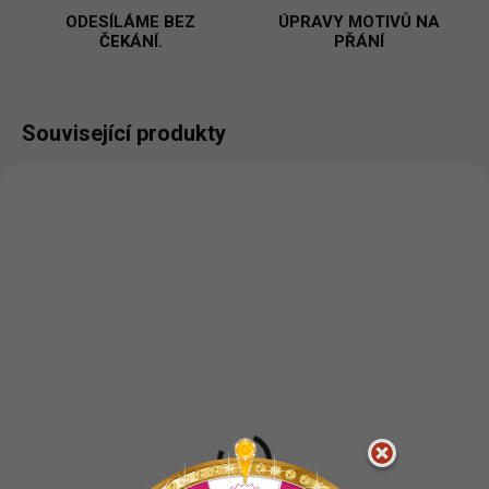
ODESÍLÁME BEZ
ÚPRAVY MOTIVŮ NA
ČEKÁNÍ.
PŘÁNÍ
Související produkty
NOVINKA
VYROBÍME A ODEŠLEME DO 2 DNŮ
VYROBÍME A ODEŠLEME DO 2 DNŮ
(>5 KS)
(>5 KS)
Mám ráda své dvojky
Spolupičky - Dámské
- Dámské tričko
Tričko
418 Kč
451 Kč