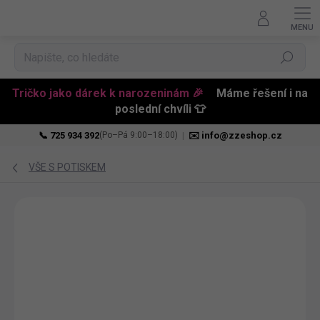
Hledat
Tričko jako dárek k narozeninám 🎉
Máme řešení i na
poslední chvíli 👕
📞 725 934 392
|
✉️ info@zzeshop.cz
(Po–Pá 9:00–18:00)
Přejít
na
VŠE S POTISKEM
obsah
NOVINKA