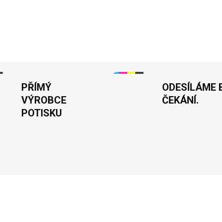
Dámské tričko „Mám ráda 
potiskem „Mám ráda své dvojk
pro maximální pohodlí a odoln
DETAILNÍ INFORMACE
PŘÍMÝ
ODESÍLÁME 
VÝROBCE
ČEKÁNÍ.
POTISKU
KA
NOVINKA