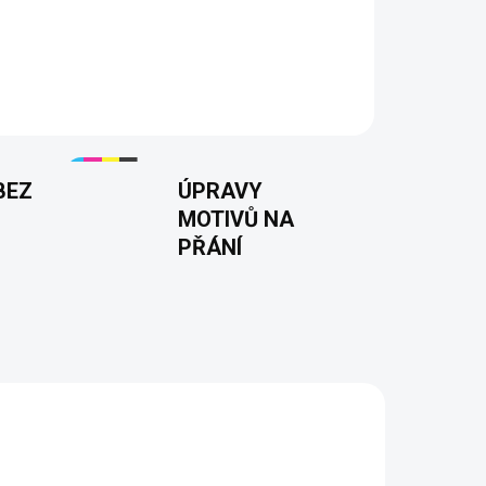
své dvojky“
Stylové dámské tričko s vtipným
y (skleničky vína)“. Vyrobeno z kvalitní bavlny
ost. Perfektní pro milovnice vína a dobré nálady.
BEZ
ÚPRAVY
MOTIVŮ NA
PŘÁNÍ
NOVINKA