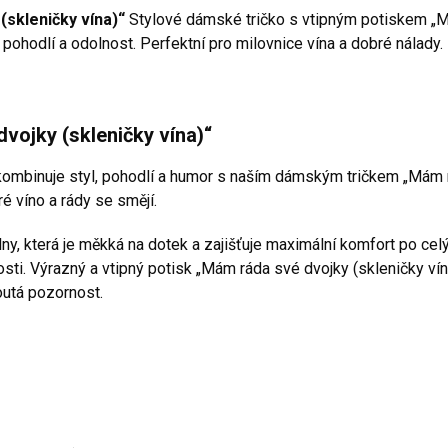
skleničky vína)“
Stylové dámské tričko s vtipným potiskem „Má
pohodlí a odolnost. Perfektní pro milovnice vína a dobré nálady.
vojky (skleničky vína)“
 kombinuje styl, pohodlí a humor s naším dámským tričkem „Mám r
bré víno a rády se smějí.
ny, která je měkká na dotek a zajišťuje maximální komfort po cel
tosti. Výrazný a vtipný potisk „Mám ráda své dvojky (skleničky vín
utá pozornost.