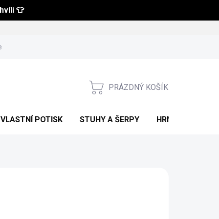
víli 👕
 a vrácení zboží
Obchodní podmínky
Podmínky ochrany osobní
PRÁZDNÝ KOŠÍK
NÁKUPNÍ
KOŠÍK
VLASTNÍ POTISK
STUHY A ŠERPY
HRNKY S POTIS