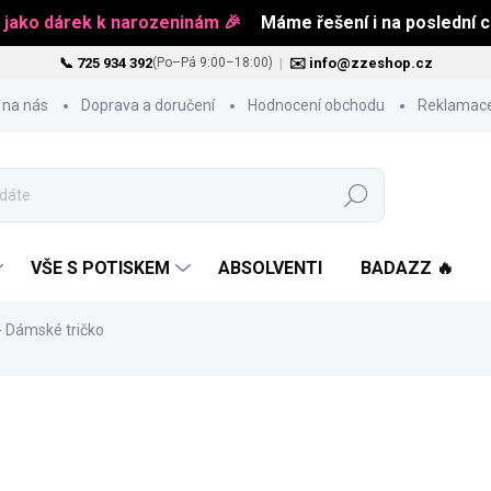
 jako dárek k narozeninám 🎉
Máme řešení i na poslední ch
📞 725 934 392
|
✉️ info@zzeshop.cz
(Po–Pá 9:00–18:00)
 na nás
Doprava a doručení
Hodnocení obchodu
Reklamace
Hledat
VŠE S POTISKEM
ABSOLVENTI
BADAZZ 🔥
- Dámské tričko
418 Kč
Měrná
ZVOLTE VARIANTU
cena: