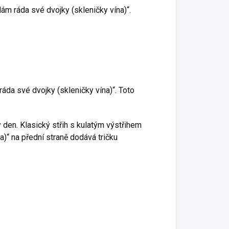
m ráda své dvojky (skleničky vína)“.
áda své dvojky (skleničky vína)“. Toto
ý den. Klasický střih s kulatým výstřihem
a)“ na přední straně dodává tričku