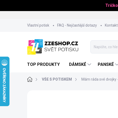
Tričko
Přejít
Vlastní potisk
FAQ - Nejčastější dotazy
Kontakt
na
obsah
TOP PRODUKTY
DÁMSKÉ
PANSKÉ
Domů
VŠE S POTISKEM
Mám ráda své dvojky 