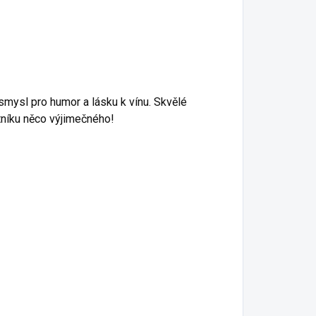
 smysl pro humor a lásku k vínu. Skvělé
atníku něco výjimečného!