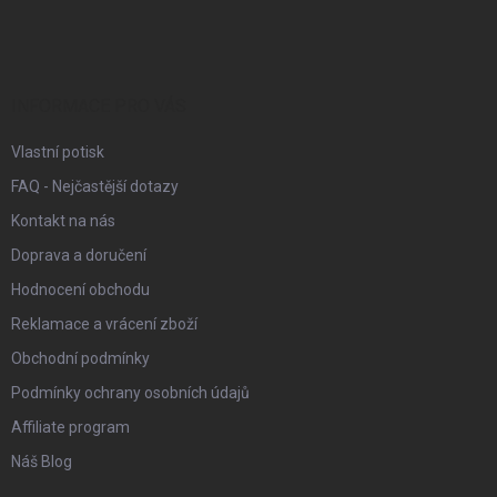
á
p
a
t
í
INFORMACE PRO VÁS
Vlastní potisk
FAQ - Nejčastější dotazy
Kontakt na nás
Doprava a doručení
Hodnocení obchodu
Reklamace a vrácení zboží
Obchodní podmínky
Podmínky ochrany osobních údajů
Affiliate program
Náš Blog