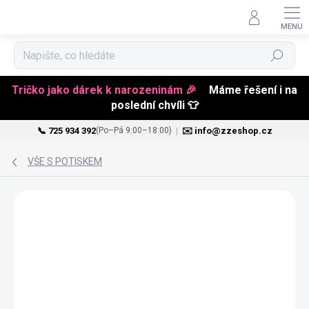
Hledat
Tričko jako dárek k narozeninám 🎉
Máme řešení i na
poslední chvíli 👕
📞 725 934 392
|
✉️ info@zzeshop.cz
(Po–Pá 9:00–18:00)
Přejít
na
VŠE S POTISKEM
obsah