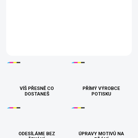
Dámské tričko „Hlavní pička“
Stylové dámské tričko s
odvážným potiskem „Hlavní pička“. Vyrobeno z kvalitní bavlny pro
maximální pohodlí a odolnost. Perfektní pro sebevědomé ženy s
humorem.
DETAILNÍ INFORMACE
VÍŠ PŘESNĚ CO
PŘÍMÝ VÝROBCE
DOSTANEŠ
POTISKU
ODESÍLÁME BEZ
ÚPRAVY MOTIVŮ NA