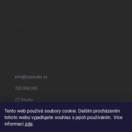
FACEBOOK
PŘIJÍMÁME ONLINE PLATBY
KONTAKT
info
@
zzstudio.cz
725 934 392
ZZ Studio
Tento web používá soubory cookie. Dalším procházením
zzstudio_cz
tohoto webu vyjadřujete souhlas s jejich používáním.. Více
informací
zde
.