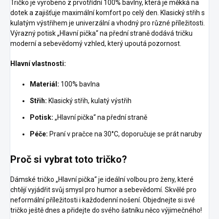
Tričko je vyrobeno z prvotřídní 100% bavlny, která je měkká na
dotek a zajišťuje maximální komfort po celý den. Klasický střih s
kulatým výstřihem je univerzální a vhodný pro různé příležitosti.
Výrazný potisk „Hlavní pička“ na přední straně dodává tričku
moderní a sebevědomý vzhled, který upoutá pozornost.
Hlavní vlastnosti:
Materiál:
100% bavlna
Střih:
Klasický střih, kulatý výstřih
Potisk:
„Hlavní pička“ na přední straně
Péče:
Praní v pračce na 30°C, doporučuje se prát naruby
Proč si vybrat toto tričko?
Dámské tričko „Hlavní pička“ je ideální volbou pro ženy, které
chtějí vyjádřit svůj smysl pro humor a sebevědomí. Skvělé pro
neformální příležitosti i každodenní nošení. Objednejte si své
tričko ještě dnes a přidejte do svého šatníku něco výjimečného!