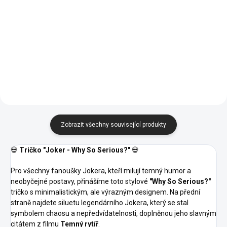
Detail
Detail
02 -
05 -
06 -
00 -
01 -
04 -
Námořní
Královská
Láhvově
Bílá
Černá
Žlutá
Modrá
Modrá
Zelená
16 -
07 -
44 -
Středně
Červená
Tyrkysová
Zelená
Zobrazit všechny související produkty
💀
Tričko "Joker - Why So Serious?"
💀
Pro všechny fanoušky Jokera, kteří milují temný humor a
neobyčejné postavy, přinášíme toto stylové
"Why So Serious?"
tričko s minimalistickým, ale výrazným designem. Na přední
straně najdete siluetu legendárního Jokera, který se stal
symbolem chaosu a nepředvídatelnosti, doplněnou jeho slavným
citátem z filmu
Temný rytíř
.