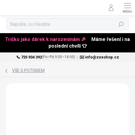
Hledat
Tričko jako dárek k narozeninám 🎉
Máme řešení i na
poslední chvíli 👕
📞 725 934 392
|
✉️ info@zzeshop.cz
(Po–Pá 9:00–18:00)
Přejít
na
VŠE S POTISKEM
obsah