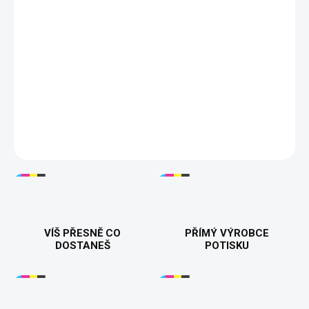
−
+
Přidat do košíku
🃏😈
Tričko "Joker - Why So Serious?"
– Stylové tričko s
ikonickou siluetou Jokera a jeho slavným citátem "Why So
Serious?". Ideální pro fanoušky temného humoru a filmů o
Jokerovi. Kvalitní bavlněný materiál zajišťuje pohodlí a skvělý
vzhled! Dostupné ve variantách pro muže i ženy. 👕🖤🎩
DETAILNÍ INFORMACE
VÍŠ PŘESNĚ CO
PŘÍMÝ VÝROBCE
DOSTANEŠ
POTISKU