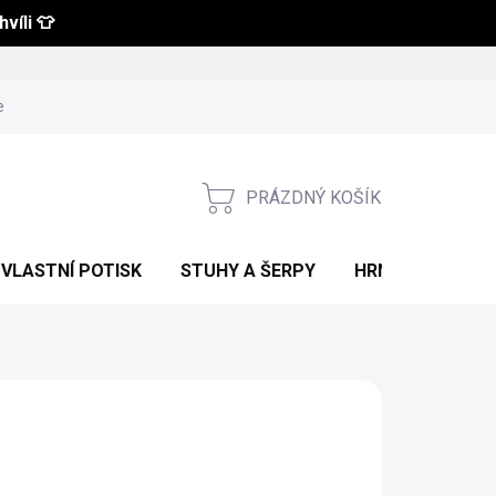
víli 👕
 a vrácení zboží
Obchodní podmínky
Podmínky ochrany osobní
PRÁZDNÝ KOŠÍK
NÁKUPNÍ
KOŠÍK
VLASTNÍ POTISK
STUHY A ŠERPY
HRNKY S POTIS