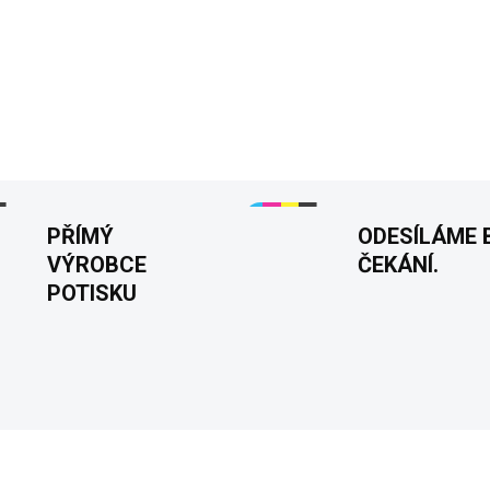
🔪👕
Friends Killer - Pánsk
všechny fanoušky hororových
Dostupné ve variantě pro muž
dárek. Vyrobeno z kvalitní ba
DETAILNÍ INFORMACE
PŘÍMÝ
ODESÍLÁME 
VÝROBCE
ČEKÁNÍ.
POTISKU