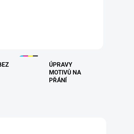
é a dámské tričko
– Stylové a temné tričko pro
, halloween ských motivů a černého humoru.
e i ženy, ideální na každodenní nošení nebo jako
vlny pro pohodlí a dlouhou životnost. 👚👕🎁
BEZ
ÚPRAVY
MOTIVŮ NA
PŘÁNÍ