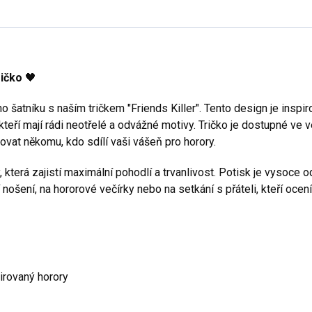
ričko
🖤
šatníku s naším tričkem "Friends Killer". Tento design je inspir
teří mají rádi neotřelé a odvážné motivy. Tričko je dostupné ve v
ovat někomu, kdo sdílí vaši vášeň pro horory.
 která zajistí maximální pohodlí a trvanlivost. Potisk je vysoce o
ošení, na hororové večírky nebo na setkání s přáteli, kteří ocen
pirovaný horory