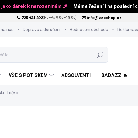
 jako dárek k narozeninám 🎉
Máme řešení i na poslední ch
📞 725 934 392
|
✉️ info@zzeshop.cz
(Po–Pá 9:00–18:00)
 na nás
Doprava a doručení
Hodnocení obchodu
Reklamace
Hledat
VŠE S POTISKEM
ABSOLVENTI
BADAZZ 🔥
mské Tričko
484 Kč
Měrná
ZVOLTE VARIANTU
cena: