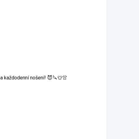
 na každodenní nošení! 😈🔪👕👚