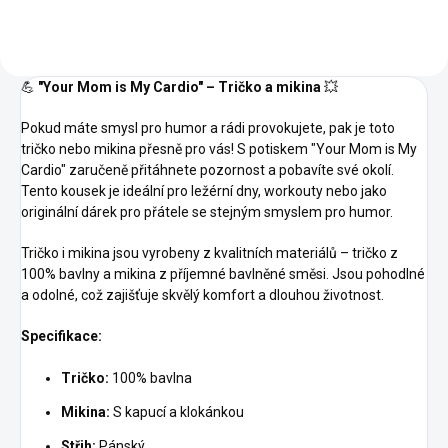
💪
"Your Mom is My Cardio" – Tričko a mikina
💥
Pokud máte smysl pro humor a rádi provokujete, pak je toto
tričko nebo mikina přesně pro vás! S potiskem "Your Mom is My
Cardio" zaručeně přitáhnete pozornost a pobavíte své okolí.
Tento kousek je ideální pro ležérní dny, workouty nebo jako
originální dárek pro přátele se stejným smyslem pro humor.
Tričko i mikina jsou vyrobeny z kvalitních materiálů – tričko z
100% bavlny a mikina z příjemné bavlněné směsi. Jsou pohodlné
a odolné, což zajišťuje skvělý komfort a dlouhou životnost.
Specifikace:
Tričko:
100% bavlna
Mikina:
S kapucí a klokánkou
Střih:
Pánský