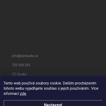
FACEBOOK
PŘIJÍMÁME ONLINE PLATBY
KONTAKT
info
@
zzstudio.cz
725 934 392
ZZ Studio
Tento web používá soubory cookie. Dalším procházením
zzstudio_cz
tohoto webu vyjadřujete souhlas s jejich používáním.. Více
informací
zde
.
Nastavení