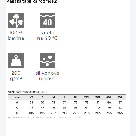
Pánská tabulka rozměrů: