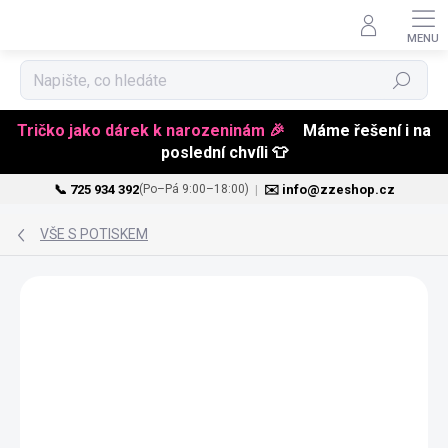
Hledat
Tričko jako dárek k narozeninám 🎉
Máme řešení i na
poslední chvíli 👕
📞 725 934 392
|
✉️ info@zzeshop.cz
(Po–Pá 9:00–18:00)
Přejít
na
VŠE S POTISKEM
obsah