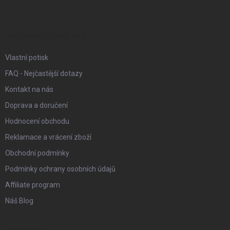
p
a
t
í
INFORMACE PRO VÁS
Vlastní potisk
FAQ - Nejčastější dotazy
Kontakt na nás
Doprava a doručení
Hodnocení obchodu
Reklamace a vrácení zboží
Obchodní podmínky
Podmínky ochrany osobních údajů
Affiliate program
Náš Blog