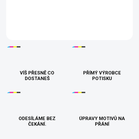
provokativní tričko nebo mikina pro muže, kteří mají rádi odvážný
humor a chtějí se vymanit z davu! Perfektní pro všechny
příležitosti, kdy chcete pobavit a zároveň ukázat svůj styl. 💪😂
DETAILNÍ INFORMACE
VÍŠ PŘESNĚ CO
PŘÍMÝ VÝROBCE
DOSTANEŠ
POTISKU
ODESÍLÁME BEZ
ÚPRAVY MOTIVŮ NA
ČEKÁNÍ.
PŘÁNÍ