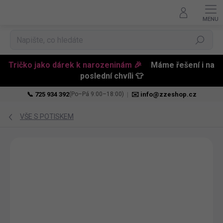
Hledat
Tričko jako dárek k narozeninám 🎉
Máme řešení i na
poslední chvíli 👕
📞 725 934 392
|
✉️ info@zzeshop.cz
(Po–Pá 9:00–18:00)
Přejít
na
VŠE S POTISKEM
obsah