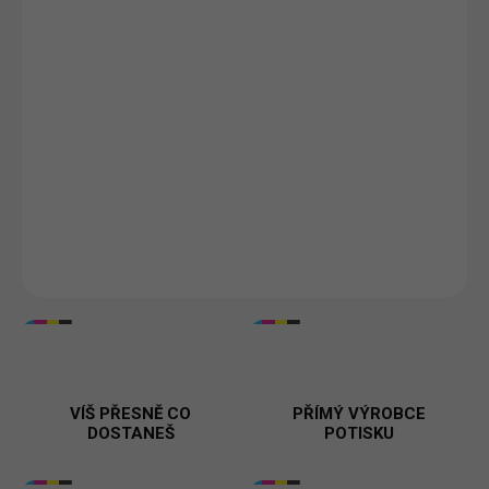
DORUČÍME DO:
ZVOLTE VARIANTU
MOŽNOSTI DORUČENÍ
−
+
Přidat do košíku
Vtipné pánské tričko
Vepřelec
s originálním potiskem, který
paroduje slavný sci-fi motiv v nečekané prasečí podobě. Ideální
pro fanoušky humoru, popkultury a absurdních nápadů. Kvalitní
100% bavlna, pohodlný střih a odolný potisk. Tisknuto v 🇨🇿.
DETAILNÍ INFORMACE
VÍŠ PŘESNĚ CO
PŘÍMÝ VÝROBCE
DOSTANEŠ
POTISKU