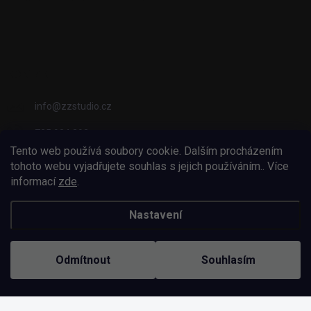
KONTAKT
info
@
zzstudio.cz
725 934 392
Tento web používá soubory cookie. Dalším procházením
ZZ Studio
tohoto webu vyjadřujete souhlas s jejich používáním.. Více
informací
zde
.
zzstudio_cz
Nastavení
Copyright 2026
ZZ Eshop - Svět potisku
. Všechna práva vyhrazena.
Odmítnout
Souhlasím
Vytvořil Shoptet