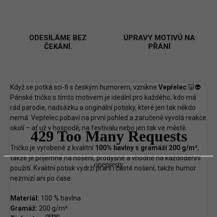
ODESÍLÁME BEZ
ÚPRAVY MOTIVŮ NA
ČEKÁNÍ.
PŘÁNÍ
Když se potká sci-fi s českým humorem, vznikne
Vepřelec
🐷👽
Pánské tričko s tímto motivem je ideální pro každého, kdo má
rád parodie, nadsázku a originální potisky, které jen tak někdo
nemá. Vepřelec pobaví na první pohled a zaručeně vyvolá reakce
okolí – ať už v hospodě, na festivalu nebo jen tak ve městě.
Tričko je vyrobené z kvalitní
100% bavlny s gramáží 200 g/m²
,
takže je příjemné na nošení, prodyšné a vhodné na každodenní
použití. Kvalitní potisk vydrží praní i časté nošení, takže humor
nezmizí ani po čase.
Materiál:
100 % bavlna
Gramáž:
200 g/m²