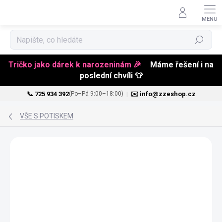
Hledat
Tričko jako dárek k narozeninám 🎉
Máme řešení i na
poslední chvíli 👕
📞 725 934 392
|
✉️ info@zzeshop.cz
(Po–Pá 9:00–18:00)
Přejít
na
VŠE S POTISKEM
obsah