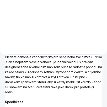
Detail
Detail
05 -
06 -
00 -
01 -
04 -
00 -
01 -
Královská
Láhvově
Bílá
Černá
Žlutá
Bílá
Černá
Modrá
Zelená
16 -
07 -
08 -
11 -
38 -
Středně
Červená
Písková
Oranžová
Čokoládová
Zelená
39 -
44 -
A1 -
Trávově
Tyrkysová
Korálová
Zelená
Hledáte dokonalé vánoční tričko pro sebe nebo své blízké? Tričko
"Sob s nápisem Veselé Vánoce" je ideální volbou! S hravým
designem soba a vánočním nápisem přinese radost a pohodu na
každé oslavě či rodinném setkání. Vyrobeno z kvalitní a příjemné
bavlny, tričko nabízí komfort a styl zároveň. Dostupné v
dámském i pánském střihu, aby si každý mohl užít kouzlo Vánoc
s úsměvem na tváři. Perfektní také jako dárek pro přátele či
rodinu.
Specifikace: