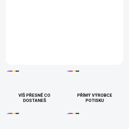
−
+
Přidat do košíku
🎄
Vánoční tričko se sobem a nápisem Veselé Vánoce
–
Vykouzlete úsměv a vánoční atmosféru, kamkoliv přijdete!
Skvělý dárek nebo doplněk na sváteční chvíle. Stylové a pohodlné
tričko v unisex provedení pro každého. 🦌✨
DETAILNÍ INFORMACE
VÍŠ PŘESNĚ CO
PŘÍMÝ VÝROBCE
DOSTANEŠ
POTISKU