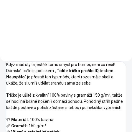
03 -
02 -
00 -
01 -
Světle
04 -
Námořní
Bílá
Černá
Šedý
Žlutá
Modrá
05 -
15 -
16 -
Melír
07 -
44 -
Královská
Nebesky
Středně
Červená
Tyrkysová
Modrá
Modrá
Zelená
A1 -
A7 -
Korálová
Frost
Když máš styl a ještě k tomu smysl pro humor, není co řešit!
Dámské tričko s potiskem
„Tohle tričko prošlo IQ testem.
Neuspělo“
je přesně ten typ módy, který rozesměje okolí a
ukáže, že si umíš udělat srandu sama ze sebe.
Tričko je ušité z kvalitní 100% bavlny s gramáží 150 g/m², takže
se hodí na běžné nošení i domácí pohodu. Pohodlný střih padne
každé postavě a potisk zůstane s tebou i po několika vypráních.
👕
Materiál:
100% bavlna
📏
Gramáž:
150 g/m²
🎨
Vtipný a originální potisk