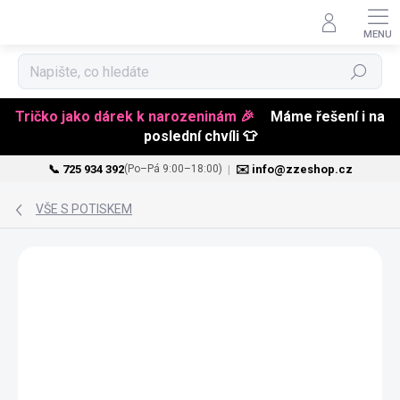
Hledat
Tričko jako dárek k narozeninám 🎉
Máme řešení i na
poslední chvíli 👕
📞 725 934 392
|
✉️ info@zzeshop.cz
(Po–Pá 9:00–18:00)
Přejít
na
VŠE S POTISKEM
obsah