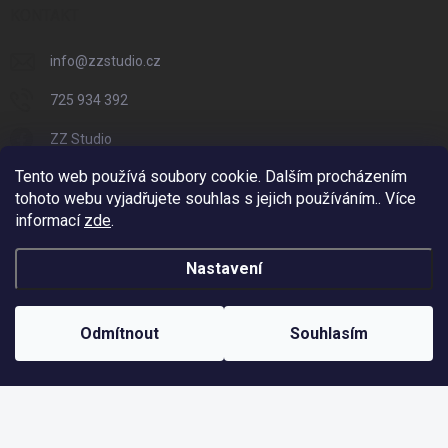
KONTAKT
info
@
zzstudio.cz
725 934 392
ZZ Studio
Tento web používá soubory cookie. Dalším procházením
zzstudio_cz
tohoto webu vyjadřujete souhlas s jejich používáním.. Více
informací
zde
.
Nastavení
Copyright 2026
ZZ Eshop - Svět potisku
. Všechna práva vyhrazena.
Vytvořil Shoptet
Odmítnout
Souhlasím
Odstoupit od smlouvy