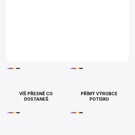
−
+
Přidat do košíku
Dámy, ukažte smysl pro humor! 😄 Tričko s nápisem
„Tohle
tričko prošlo IQ testem. Neuspělo“
je ideální pro každou ženu,
která si umí ze sebe udělat srandu. Vtipný a originální kousek,
který upoutá pozornost. Tisknuto v 🇨🇿.
DETAILNÍ INFORMACE
VÍŠ PŘESNĚ CO
PŘÍMÝ VÝROBCE
DOSTANEŠ
POTISKU