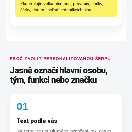
Zkontrolujte velká písmena, pravopis, háčky,
čárky, datum i pořadí jednotlivých slov.
PROČ ZVOLIT PERSONALIZOVANOU ŠERPU
Jasně označí hlavní osobu,
tým, funkci nebo značku
01
Text podle vás
Na šerpu lze umístit jméno, označení, rok, datum,