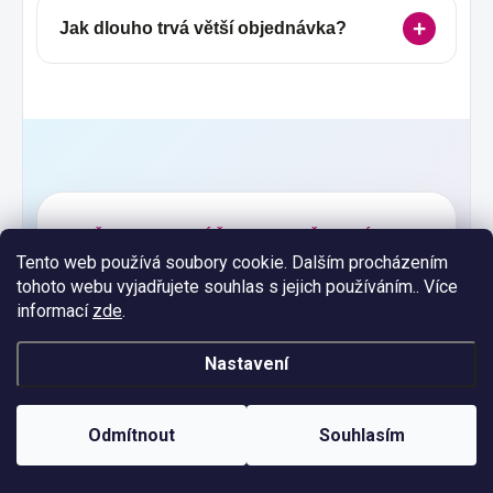
Jak dlouho trvá větší objednávka?
VAŠE BARVY, VÁŠ TEXT, VAŠE UDÁLOST
Tento web používá soubory cookie. Dalším procházením
Vyberte barvu, šířku, potisk
tohoto webu vyjadřujete souhlas s jejich používáním.. Více
a způsob zakončení
informací
zde
.
Nastavení
V horní části produktové stránky sestavte
požadovanou variantu. Text uveďte přesně v
podobě určené k vytištění a před dokončením
Odmítnout
Souhlasím
objednávky zkontrolujte pravopis i zvolenou
barvu písma.