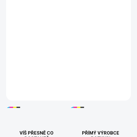
Množstevní slevy pro třídy, týmy a větší skupiny
✓
až 20 %.
Požadovaný text uveďte přesně včetně velkých
písmen, diakritiky, data a pořadí slov. Jedna
zvolená varianta představuje jeden kus šerpy.
Tisknuto v 🇨🇿
Délka 2 m
Šířka 70 nebo 100 mm
20 barev
Vlastní text
DETAILNÍ INFORMACE
VÍŠ PŘESNĚ CO
PŘÍMÝ VÝROBCE