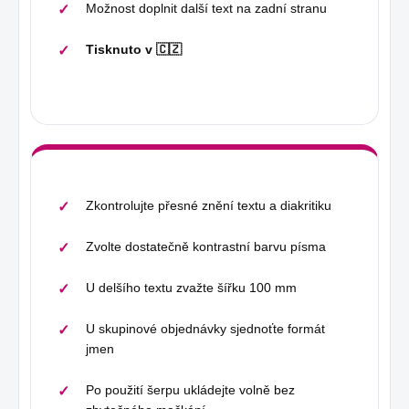
Možnost doplnit další text na zadní stranu
Tisknuto v 🇨🇿
Zkontrolujte přesné znění textu a diakritiku
Zvolte dostatečně kontrastní barvu písma
U delšího textu zvažte šířku 100 mm
U skupinové objednávky sjednoťte formát
jmen
Po použití šerpu ukládejte volně bez