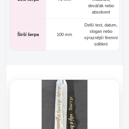
deváťák nebo
absolvent
Delší text, datum,
slogan nebo
Širší šerpa
100 mm
výraznější firemní
sdělení