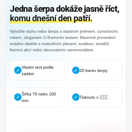
Jedna šerpa dokáže jasně říct,
komu dnešní den patří.
Vytvořte stuhu nebo šerpu s vlastním jménem, označením,
rokem, sloganem či firemním textem. Barevné provedení
snadno sladíte s maturitním plesem, svatbou, soutěží,
firemní akcí nebo slavnostním ceremoniálem.
Vlastní text podle
✓
✓
20 barev šerpy
zadání
Šířka 70 nebo 100
✓
✓
Tisknuto v 🇨🇿
mm