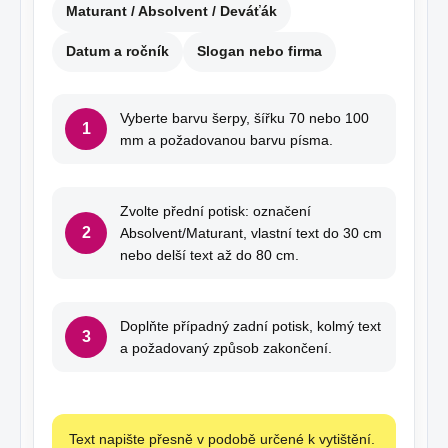
Maturant / Absolvent / Deváťák
Datum a ročník
Slogan nebo firma
Vyberte barvu šerpy, šířku 70 nebo 100
1
mm a požadovanou barvu písma.
Zvolte přední potisk: označení
2
Absolvent/Maturant, vlastní text do 30 cm
nebo delší text až do 80 cm.
Doplňte případný zadní potisk, kolmý text
3
a požadovaný způsob zakončení.
Text napište přesně v podobě určené k vytištění.