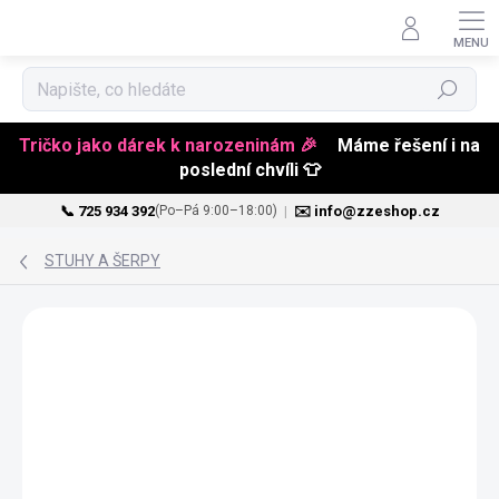
Hledat
Tričko jako dárek k narozeninám 🎉
Máme řešení i na
poslední chvíli 👕
📞 725 934 392
|
✉️ info@zzeshop.cz
(Po–Pá 9:00–18:00)
Přejít
na
STUHY A ŠERPY
obsah
JMÉNO NA PŘÁNÍ