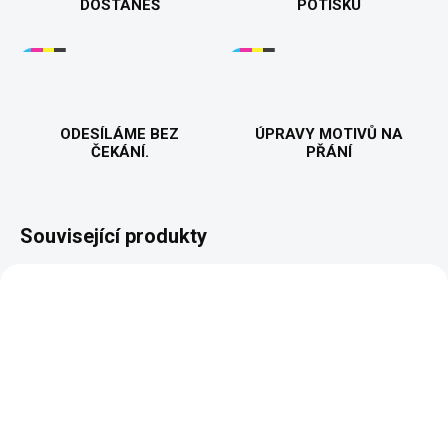
DOSTANEŠ
POTISKU
ODESÍLÁME BEZ
ÚPRAVY MOTIVŮ NA
ČEKÁNÍ.
PŘÁNÍ
Související produkty
PŘIZPŮSOBITELNÝ
MOTIV
NA OBJEDNÁNÍ 2-7 PRAC. DNÍ