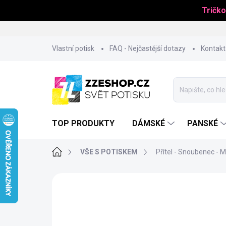
Tričko
Přejít
Vlastní potisk
FAQ - Nejčastější dotazy
Kontakt
na
obsah
TOP PRODUKTY
DÁMSKÉ
PANSKÉ
Domů
VŠE S POTISKEM
Přítel - Snoubenec - 