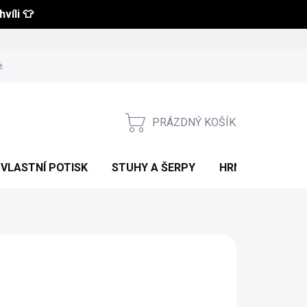
víli 👕
 a vrácení zboží
Obchodní podmínky
Podmínky ochrany osobní
PRÁZDNÝ KOŠÍK
NÁKUPNÍ
KOŠÍK
VLASTNÍ POTISK
STUHY A ŠERPY
HRNKY S POTIS