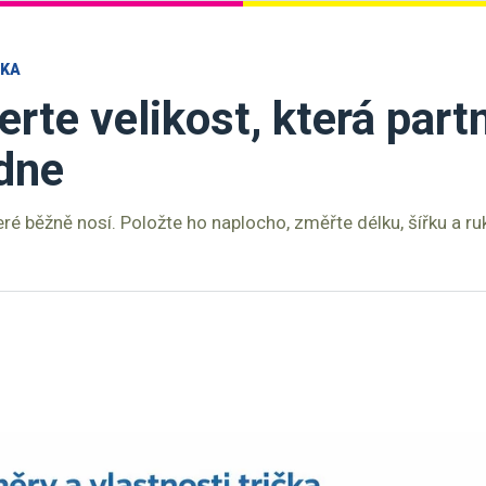
ČKA
erte velikost, která part
dne
teré běžně nosí. Položte ho naplocho, změřte délku, šířku a r