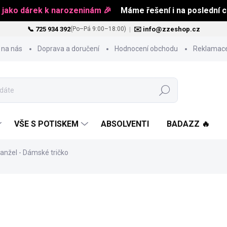
 jako dárek k narozeninám 🎉
Máme řešení i na poslední ch
📞 725 934 392
|
✉️ info@zzeshop.cz
(Po–Pá 9:00–18:00)
 na nás
Doprava a doručení
Hodnocení obchodu
Reklamace
Hledat
VŠE S POTISKEM
ABSOLVENTI
BADAZZ 🔥
Manžel - Dámské tričko
484 Kč
Měrná
ZVOLTE VARIANTU
cena: