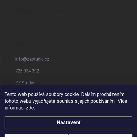
PŘIJÍMÁME ONLINE PLATBY
KONTAKT
info
@
zzstudio.cz
725 934 392
ZZ Studio
Tento web používá soubory cookie. Dalším procházením
zzstudio_cz
tohoto webu vyjadřujete souhlas s jejich používáním.. Více
informací
zde
.
Nastavení
Copyright 2026
ZZ Eshop - Svět potisku
. Všechna práva vyhrazena.
Vytvořil Shoptet