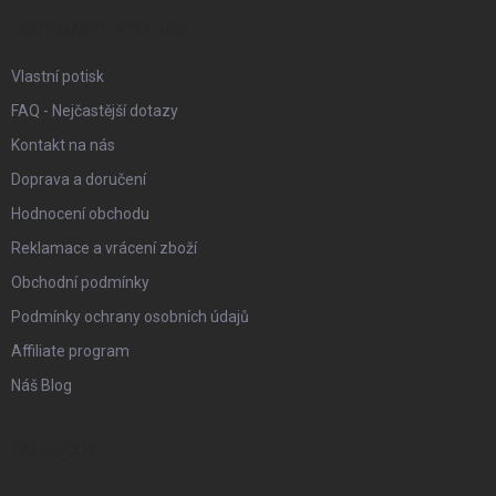
t
í
INFORMACE PRO VÁS
Vlastní potisk
FAQ - Nejčastější dotazy
Kontakt na nás
Doprava a doručení
Hodnocení obchodu
Reklamace a vrácení zboží
Obchodní podmínky
Podmínky ochrany osobních údajů
Affiliate program
Náš Blog
FACEBOOK