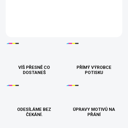
🧔 Stylové pánské tričko se jménem, které perfektně sedí a je
skvělou volbou pro každodenní nošení. Vyjádři svůj styl s
pohodlím! 👕💯
DETAILNÍ INFORMACE
VÍŠ PŘESNĚ CO
PŘÍMÝ VÝROBCE
DOSTANEŠ
POTISKU
ODESÍLÁME BEZ
ÚPRAVY MOTIVŮ NA
ČEKÁNÍ.
PŘÁNÍ