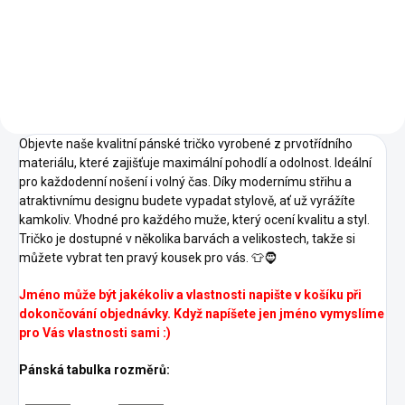
Azurově
Nebesky
Oranžová
Šedý
Bordó
Modrá
Modrá
16 -
23 -
28 -
Melír
19 -
27 -
Středně
Marlboro
Světlá
Emerald
Kávová
Zelená
červená
Khaki
Objevte naše kvalitní pánské tričko vyrobené z prvotřídního
materiálu, které zajišťuje maximální pohodlí a odolnost. Ideální
pro každodenní nošení i volný čas. Díky modernímu střihu a
atraktivnímu designu budete vypadat stylově, ať už vyrážíte
kamkoliv. Vhodné pro každého muže, který ocení kvalitu a styl.
Tričko je dostupné v několika barvách a velikostech, takže si
můžete vybrat ten pravý kousek pro vás. 👕🧔
Jméno může být jakékoliv a vlastnosti napište v košíku při
dokončování objednávky. Když napíšete jen jméno vymyslíme
pro Vás vlastnosti sami :)
Pánská tabulka rozměrů: