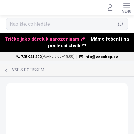
Hledat
Tričko jako dárek k narozeninám 🎉
Máme řešení i na
poslední chvíli 👕
📞 725 934 392
|
✉️ info@zzeshop.cz
(Po–Pá 9:00–18:00)
Přejít
na
VŠE S POTISKEM
obsah
JMÉNO NA PŘÁNÍ
PŘIZPŮSOBITELNÝ
MOTIV