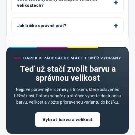
velikostech?
Jak tričko správně prát?
DÁREK K PADESÁTCE MÁTE TÉMĚŘ VYBRANÝ
Teď už stačí zvolit barvu a
správnou velikost
Nejprve porovnejte rozměry s tričkem, které oslavenec
běžně nosí. Potom nahoře na stránce vyberte dostupnou
barvu, velikost a vložte připravenou variantu do košíku.
Vybrat barvu a velikost