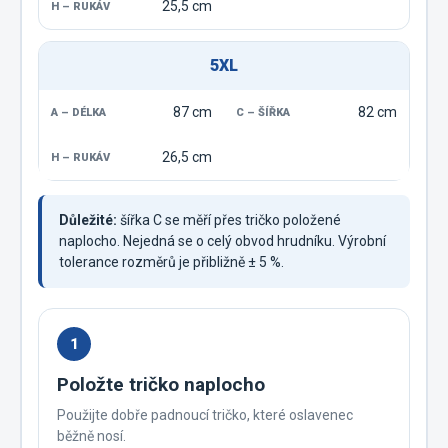
25,5 cm
5XL
87 cm
82 cm
26,5 cm
Důležité:
šířka C se měří přes tričko položené
naplocho. Nejedná se o celý obvod hrudníku. Výrobní
tolerance rozměrů je přibližně ± 5 %.
1
Položte tričko naplocho
Použijte dobře padnoucí tričko, které oslavenec
běžně nosí.