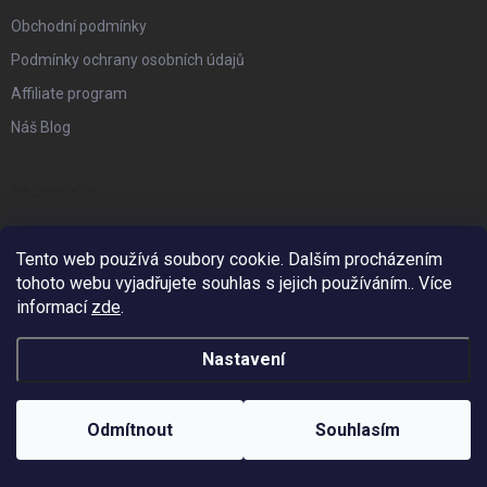
Obchodní podmínky
Podmínky ochrany osobních údajů
Affiliate program
Náš Blog
FACEBOOK
Tento web používá soubory cookie. Dalším procházením
PŘIJÍMÁME ONLINE PLATBY
tohoto webu vyjadřujete souhlas s jejich používáním.. Více
informací
zde
.
Nastavení
KONTAKT
Odmítnout
Souhlasím
info
@
zzstudio.cz