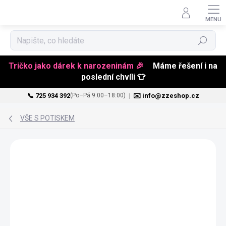
Hledat
Tričko jako dárek k narozeninám 🎉
Máme řešení i na
poslední chvíli 👕
📞 725 934 392
|
✉️ info@zzeshop.cz
(Po–Pá 9:00–18:00)
Přejít
na
VŠE S POTISKEM
obsah