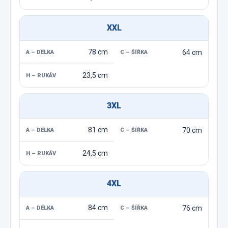
XXL
78 cm
64 cm
23,5 cm
3XL
81 cm
70 cm
24,5 cm
4XL
84 cm
76 cm