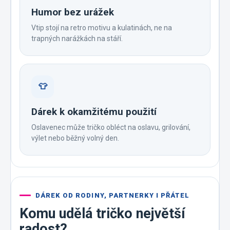
Humor bez urážek
Vtip stojí na retro motivu a kulatinách, ne na
trapných narážkách na stáří.
👕
Dárek k okamžitému použití
Oslavenec může tričko obléct na oslavu, grilování,
výlet nebo běžný volný den.
DÁREK OD RODINY, PARTNERKY I PŘÁTEL
Komu udělá tričko největší
radost?