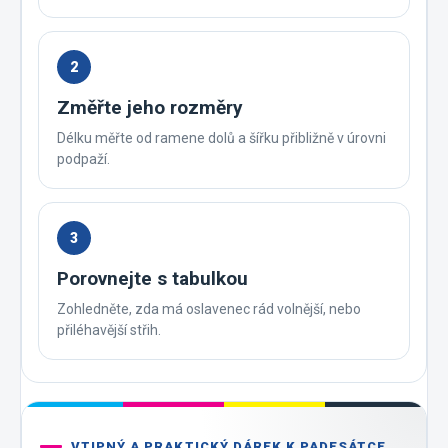
2
Změřte jeho rozměry
Délku měřte od ramene dolů a šířku přibližně v úrovni
podpaží.
3
Porovnejte s tabulkou
Zohledněte, zda má oslavenec rád volnější, nebo
přiléhavější střih.
VTIPNÝ A PRAKTICKÝ DÁREK K PADESÁTCE