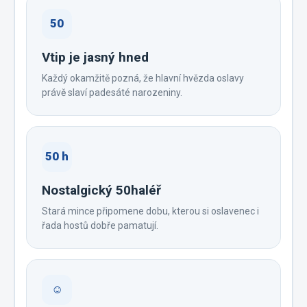
50
Vtip je jasný hned
Každý okamžitě pozná, že hlavní hvězda oslavy
právě slaví padesáté narozeniny.
50 h
Nostalgický 50haléř
Stará mince připomene dobu, kterou si oslavenec i
řada hostů dobře pamatují.
☺