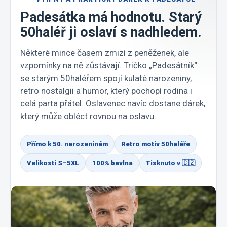
Padesátka má hodnotu. Starý
50haléř ji oslaví s nadhledem.
Některé mince časem zmizí z peněženek, ale
vzpomínky na ně zůstávají. Tričko „Padesátník“
se starým 50haléřem spojí kulaté narozeniny,
retro nostalgii a humor, který pochopí rodina i
celá parta přátel. Oslavenec navíc dostane dárek,
který může obléct rovnou na oslavu.
Přímo k 50. narozeninám
Retro motiv 50haléře
Velikosti S–5XL
100% bavlna
Tisknuto v 🇨🇿