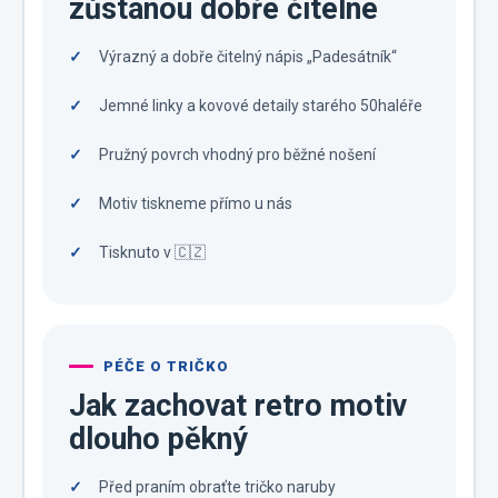
zůstanou dobře čitelné
Výrazný a dobře čitelný nápis „Padesátník“
Jemné linky a kovové detaily starého 50haléře
Pružný povrch vhodný pro běžné nošení
Motiv tiskneme přímo u nás
Tisknuto v 🇨🇿
PÉČE O TRIČKO
Jak zachovat retro motiv
dlouho pěkný
Před praním obraťte tričko naruby