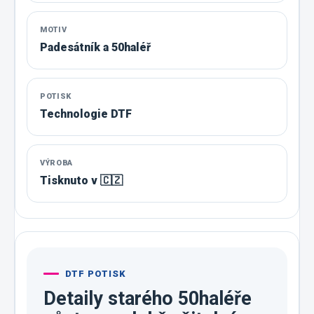
MOTIV
Padesátník a 50haléř
POTISK
Technologie DTF
VÝROBA
Tisknuto v 🇨🇿
DTF POTISK
Detaily starého 50haléře