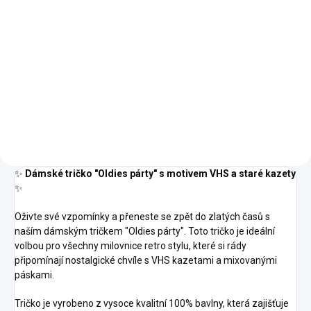
03 -
02 -
00 -
01 -
Světle
04 -
Námořní
Bílá
Černá
Šedý
Žlutá
Modrá
05 -
06 -
Melír
07 -
08 -
09 -
Královská
Láhvově
Červená
Písková
Khaki
12 -
Modrá
Zelená
14 -
15 -
11 -
Tmavě
13 -
Azurově
Nebesky
Oranžová
Šedý
Bordó
Modrá
Modrá
16 -
23 -
28 -
Melír
19 -
27 -
Středně
Marlboro
Světlá
Emerald
Kávová
Zelená
červená
Khaki
✨
Dámské tričko "Oldies párty" s motivem VHS a staré kazety
✨
Oživte své vzpomínky a přeneste se zpět do zlatých časů s
naším dámským tričkem "Oldies párty". Toto tričko je ideální
volbou pro všechny milovnice retro stylu, které si rády
připomínají nostalgické chvíle s VHS kazetami a mixovanými
páskami.
Tričko je vyrobeno z vysoce kvalitní 100% bavlny, která zajišťuje