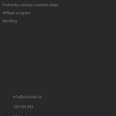
Podmínky ochrany osobních údajů
Affiliate program
Náš Blog
FACEBOOK
PŘIJÍMÁME ONLINE PLATBY
KONTAKT
info
@
zzstudio.cz
725 934 392