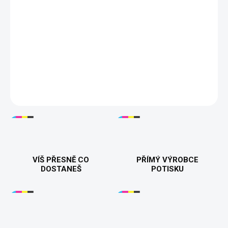
−
+
Přidat do košíku
Dámské tričko "Oldies párty" s motivem VHS a staré kazety –
perfektní pro všechny milovnice retro stylu a nostalgických
vzpomínek! Vyrobeno z kvalitní bavlny, dostupné ve více barvách
a velikostech. ✨
DETAILNÍ INFORMACE
VÍŠ PŘESNĚ CO
PŘÍMÝ VÝROBCE
DOSTANEŠ
POTISKU