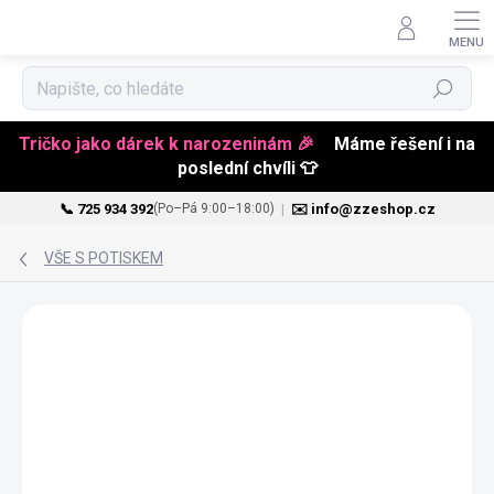
Hledat
Tričko jako dárek k narozeninám 🎉
Máme řešení i na
poslední chvíli 👕
📞 725 934 392
|
✉️ info@zzeshop.cz
(Po–Pá 9:00–18:00)
Přejít
na
VŠE S POTISKEM
obsah
NOVINKA