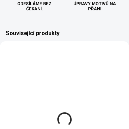
ODESÍLÁME BEZ
ÚPRAVY MOTIVŮ NA
ČEKÁNÍ.
PŘÁNÍ
Související produkty
VYROBÍME A ODEŠLEME DO 2 DNŮ
(>5 KS)
Oldies párty - Pánské
tričko
451 Kč
od
Detail