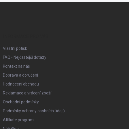
Z
á
p
a
t
í
INFORMACE PRO VÁS
Vlastní potisk
FAQ - Nejčastější dotazy
Kontakt na nás
Doprava a doručení
Hodnocení obchodu
Reklamace a vrácení zboží
Obchodní podmínky
Podmínky ochrany osobních údajů
Affiliate program
Náš Blog