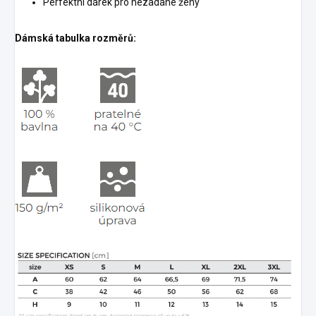
Perfektní dárek pro nezadané ženy
Dámská tabulka rozměrů: