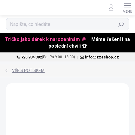
Hledat
Tričko jako dárek k narozeninám 🎉
Máme řešení i na
poslední chvíli 👕
📞 725 934 392
|
✉️ info@zzeshop.cz
(Po–Pá 9:00–18:00)
Přejít
na
VŠE S POTISKEM
obsah
VALENTÝN