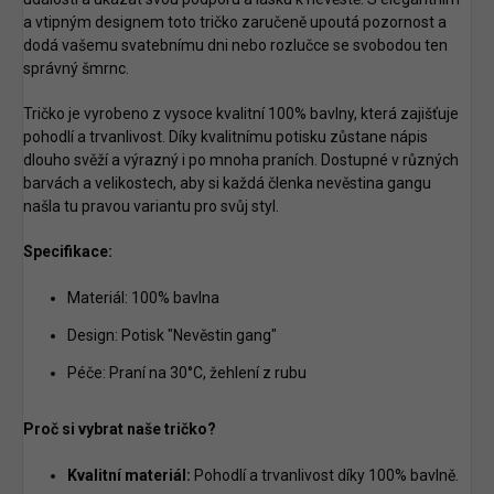
a vtipným designem toto tričko zaručeně upoutá pozornost a
dodá vašemu svatebnímu dni nebo rozlučce se svobodou ten
správný šmrnc.
Tričko je vyrobeno z vysoce kvalitní 100% bavlny, která zajišťuje
pohodlí a trvanlivost. Díky kvalitnímu potisku zůstane nápis
dlouho svěží a výrazný i po mnoha praních. Dostupné v různých
barvách a velikostech, aby si každá členka nevěstina gangu
našla tu pravou variantu pro svůj styl.
Specifikace:
Materiál: 100% bavlna
Design: Potisk "Nevěstin gang"
Péče: Praní na 30°C, žehlení z rubu
Proč si vybrat naše tričko?
Kvalitní materiál:
Pohodlí a trvanlivost díky 100% bavlně.