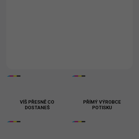
👰‍♀️✨
Dámské tričko "Nevěstin gang"
– Perfektní tričko pro
družičky a kamarádky nevěsty, které chtějí oslavit svatební den
stylově a jednotně. Vyrobeno z kvalitní bavlny pro maximální
pohodlí a dlouhou životnost. Ideální pro rozlučku se svobodou
nebo svatební den. Dostupné v různých barvách a velikostech. 🎁
💍
DETAILNÍ INFORMACE
VÍŠ PŘESNĚ CO
PŘÍMÝ VÝROBCE
DOSTANEŠ
POTISKU