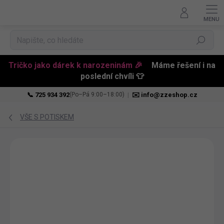
Hledat
Tričko jako dárek k narozeninám 🎉
Máme řešení i na
poslední chvíli 👕
📞 725 934 392
|
✉️ info@zzeshop.cz
(Po–Pá 9:00–18:00)
Přejít
na
VŠE S POTISKEM
obsah