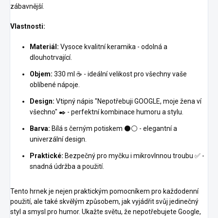
zábavnější.
Vlastnosti:
Materiál:
Vysoce kvalitní keramika - odolná a
dlouhotrvající.
Objem:
330 ml ☕ - ideální velikost pro všechny vaše
oblíbené nápoje.
Design:
Vtipný nápis "Nepotřebuji GOOGLE, moje žena ví
všechno" ✒️ - perfektní kombinace humoru a stylu.
Barva:
Bílá s černým potiskem ⚫⚪ - elegantní a
univerzální design.
Praktické:
Bezpečný pro myčku i mikrovlnnou troubu ✅ -
snadná údržba a použití.
Tento hrnek je nejen praktickým pomocníkem pro každodenní
použití, ale také skvělým způsobem, jak vyjádřit svůj jedinečný
styl a smysl pro humor. Ukažte světu, že nepotřebujete Google,