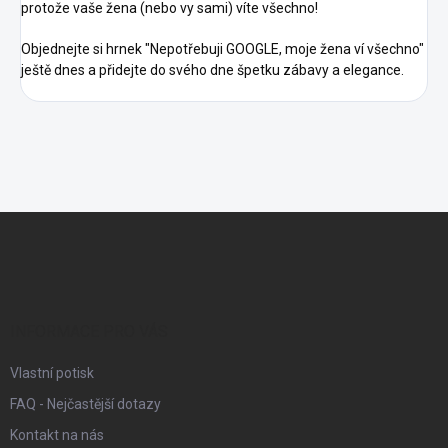
protože vaše žena (nebo vy sami) víte všechno!
Objednejte si hrnek "Nepotřebuji GOOGLE, moje žena ví všechno"
ještě dnes a přidejte do svého dne špetku zábavy a elegance.
Z
á
p
a
t
í
INFORMACE PRO VÁS
Vlastní potisk
FAQ - Nejčastější dotazy
Kontakt na nás