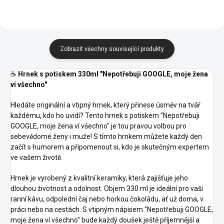
Zobrazit všechny související produkty
☕️
Hrnek s potiskem 330ml "Nepotřebuji GOOGLE, moje žena
ví všechno"
Hledáte originální a vtipný hrnek, který přinese úsměv na tvář
každému, kdo ho uvidí? Tento hrnek s potiskem "Nepotřebuji
GOOGLE, moje žena ví všechno" je tou pravou volbou pro
sebevědomé ženy i muže! S tímto hrnkem můžete každý den
začít s humorem a připomenout si, kdo je skutečným expertem
ve vašem životě.
Hrnek je vyrobený z kvalitní keramiky, která zajišťuje jeho
dlouhou životnost a odolnost. Objem 330 ml je ideální pro vaši
ranní kávu, odpolední čaj nebo horkou čokoládu, ať už doma, v
práci nebo na cestách. S vtipným nápisem "Nepotřebuji GOOGLE,
moje žena ví všechno" bude každý doušek ještě příjemnější a