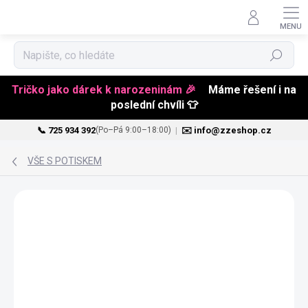
Hledat
Tričko jako dárek k narozeninám 🎉
Máme řešení i na
poslední chvíli 👕
📞 725 934 392
|
✉️ info@zzeshop.cz
(Po–Pá 9:00–18:00)
Přejít
na
VŠE S POTISKEM
obsah