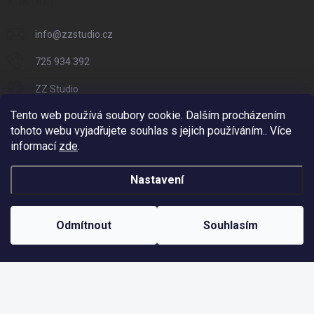
KONTAKT
info
@
zzstudio.cz
725 934 392
ZZ Studio
Tento web používá soubory cookie. Dalším procházením
zzstudio_cz
tohoto webu vyjadřujete souhlas s jejich používáním.. Více
informací
zde
.
Nastavení
Copyright 2026
ZZ Eshop - Svět potisku
. Všechna práva vyhrazena.
Vytvořil Shoptet
Odmítnout
Souhlasím
Odstoupit od smlouvy