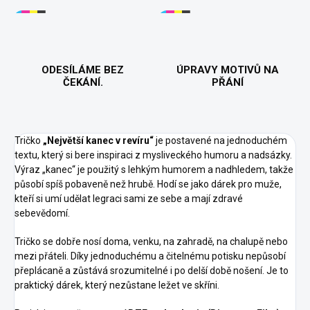
ODESÍLÁME BEZ
ÚPRAVY MOTIVŮ NA
ČEKÁNÍ.
PŘÁNÍ
Tričko
„Největší kanec v revíru“
je postavené na jednoduchém
textu, který si bere inspiraci z mysliveckého humoru a nadsázky.
Výraz „kanec“ je použitý s lehkým humorem a nadhledem, takže
působí spíš pobaveně než hrubě. Hodí se jako dárek pro muže,
kteří si umí udělat legraci sami ze sebe a mají zdravé
sebevědomí.
Tričko se dobře nosí doma, venku, na zahradě, na chalupě nebo
mezi přáteli. Díky jednoduchému a čitelnému potisku nepůsobí
přeplácaně a zůstává srozumitelné i po delší době nošení. Je to
praktický dárek, který nezůstane ležet ve skříni.