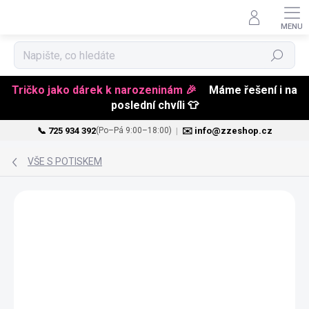
Hledat
Tričko jako dárek k narozeninám 🎉
Máme řešení i na
poslední chvíli 👕
📞 725 934 392
|
✉️ info@zzeshop.cz
(Po–Pá 9:00–18:00)
Přejít
na
VŠE S POTISKEM
obsah