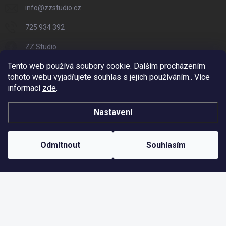
info
@
zzstudio.cz
725 934 392
ZZ Studio
Tento web používá soubory cookie. Dalším procházením
zzstudio_cz
tohoto webu vyjadřujete souhlas s jejich používáním.. Více
informací
zde
.
Nastavení
Copyright 2026
ZZ Eshop - Svět potisku
. Všechna práva vyhrazena.
Vytvořil Shoptet
Odmítnout
Souhlasím
Odstoupit od smlouvy