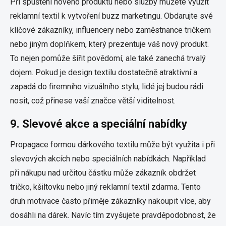
Při spuštění nového produktu nebo služby můžete využít
reklamní textil k vytvoření buzz marketingu. Obdarujte své
klíčové zákazníky, influencery nebo zaměstnance tričkem
nebo jiným doplňkem, který prezentuje váš nový produkt.
To nejen pomůže šířit povědomí, ale také zanechá trvalý
dojem. Pokud je design textilu dostatečně atraktivní a
zapadá do firemního vizuálního stylu, lidé jej budou rádi
nosit, což přinese vaší značce větší viditelnost.
9.
Slevové akce a speciální nabídky
Propagace formou dárkového textilu může být využita i při
slevových akcích nebo speciálních nabídkách. Například
při nákupu nad určitou částku může zákazník obdržet
tričko, kšiltovku nebo jiný reklamní textil zdarma. Tento
druh motivace často přiměje zákazníky nakoupit více, aby
dosáhli na dárek. Navíc tím zvyšujete pravděpodobnost, že