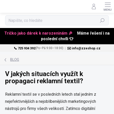
Hledat
Tričko jako dárek k narozeninám 🎉
Máme řešení i na
poslední chvíli 👕
📞 725 934 392
|
✉️ info@zzeshop.cz
(Po–Pá 9:00–18:00)
Přejít
na
BLOG
obsah
V jakých situacích využít k
propagaci reklamní textil?
Reklamní textil se v posledních letech stal jedním z
nejefektivnějších a nejoblíbenějších marketingových
nástrojů pro firmy všech velikostí. Zatímco digitální