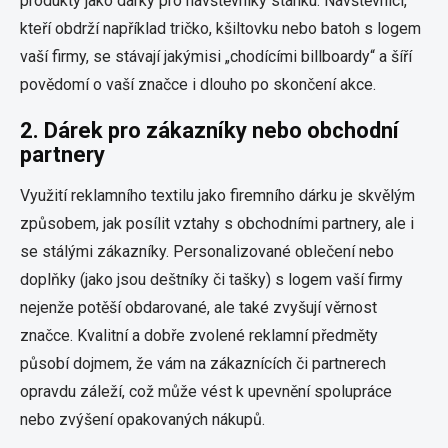
produkty jako dárky pro návštěvníky stánku. Návštěvníci,
kteří obdrží například tričko, kšiltovku nebo batoh s logem
vaší firmy, se stávají jakýmisi „chodícími billboardy“ a šíří
povědomí o vaší značce i dlouho po skončení akce.
2.
Dárek pro zákazníky nebo obchodní
partnery
Využití reklamního textilu jako firemního dárku je skvělým
způsobem, jak posílit vztahy s obchodními partnery, ale i
se stálými zákazníky. Personalizované oblečení nebo
doplňky (jako jsou deštníky či tašky) s logem vaší firmy
nejenže potěší obdarované, ale také zvyšují věrnost
značce. Kvalitní a dobře zvolené reklamní předměty
působí dojmem, že vám na zákaznících či partnerech
opravdu záleží, což může vést k upevnění spolupráce
nebo zvýšení opakovaných nákupů.