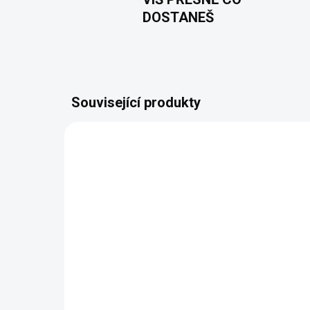
DOSTANEŠ
Související produkty
NOVINKA
VYROBÍME A ODEŠLEME DO 2 DNŮ
(>5 KS)
Morava - Tam, kde se rodí
Mora