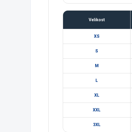
Velikost
XS
S
M
L
XL
XXL
3XL