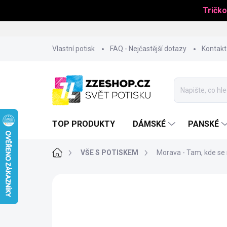
Tričko
Přejít
Vlastní potisk
FAQ - Nejčastější dotazy
Kontakt
na
obsah
TOP PRODUKTY
DÁMSKÉ
PANSKÉ
Domů
VŠE S POTISKEM
Morava - Tam, kde se 