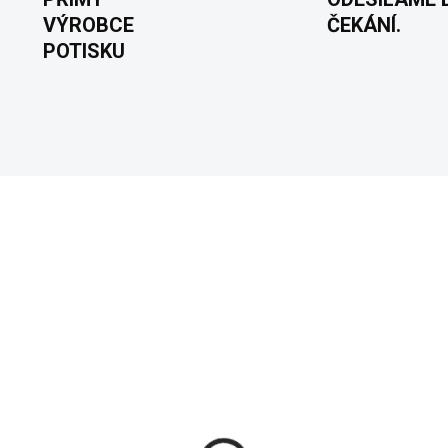
VÝROBCE
ČEKÁNÍ.
POTISKU
VYROBÍME A ODEŠLEME DO 2 DNŮ
VYROBÍME A ODEŠLEME DO
(>5 KS)
va - Tam, kde se rodí
Morava - Tam, kde se ro