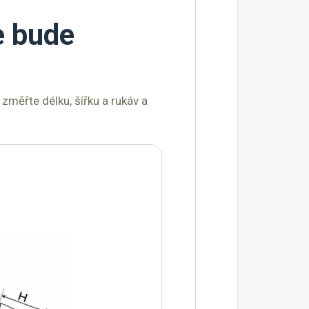
e bude
změřte délku, šířku a rukáv a