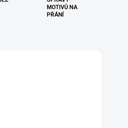
MOTIVŮ NA
PŘÁNÍ
 2 DNŮ
(>5 KS)
dí