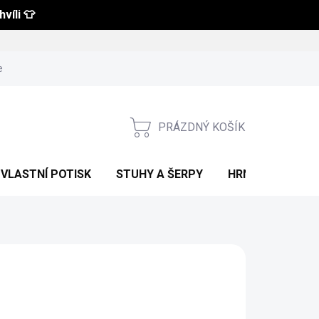
víli 👕
 a vrácení zboží
Obchodní podmínky
Podmínky ochrany osobní
PRÁZDNÝ KOŠÍK
NÁKUPNÍ
KOŠÍK
VLASTNÍ POTISK
STUHY A ŠERPY
HRNKY S POTIS