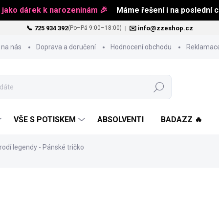
 jako dárek k narozeninám 🎉
Máme řešení i na poslední ch
📞 725 934 392
|
✉️ info@zzeshop.cz
(Po–Pá 9:00–18:00)
 na nás
Doprava a doručení
Hodnocení obchodu
Reklamace
Hledat
VŠE S POTISKEM
ABSOLVENTI
BADAZZ 🔥
rodí legendy - Pánské tričko
od
484 Kč
Měrná
ZVOLTE VARIANTU
cena: