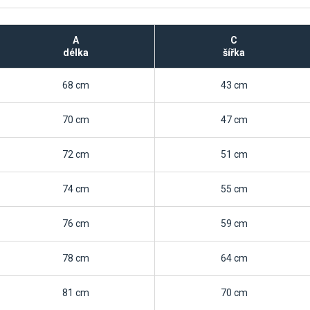
A
C
délka
šířka
68 cm
43 cm
70 cm
47 cm
72 cm
51 cm
74 cm
55 cm
76 cm
59 cm
78 cm
64 cm
81 cm
70 cm