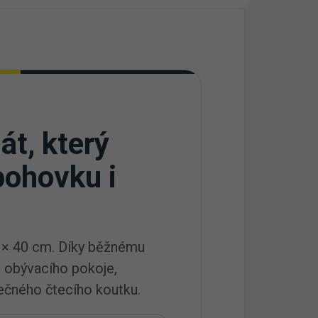
át, který
pohovku i
 × 40 cm. Díky běžnému
 obývacího pokoje,
lečného čtecího koutku.