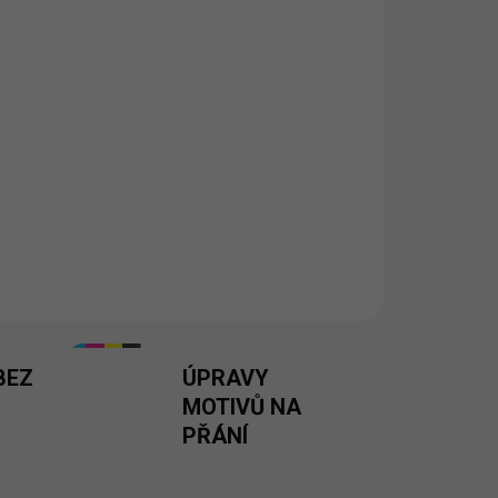
ou a zlobivou pointou
štáře 40 × 40 cm
varianta
Pevný motiv
Dárek z lásky
Tisknuto v 🇨🇿
BEZ
ÚPRAVY
MOTIVŮ NA
PŘÁNÍ