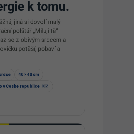
ergie k tomu.
žná, jiná si dovolí malý
ční polštář „Miluji tě“
kaz se zlobivým srdcem a
lovičku potěší, pobaví a
srdce
40 × 40 cm
o v Česke republice 🇨🇿