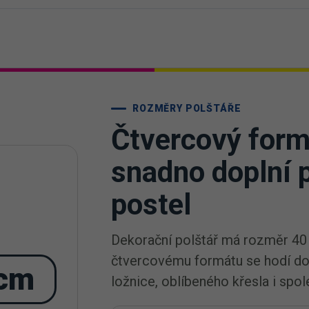
ROZMĚRY POLŠTÁŘE
Čtvercový form
snadno doplní 
postel
Dekorační polštář má rozměr 40
čtvercovému formátu se hodí do
 cm
ložnice, oblíbeného křesla i spo