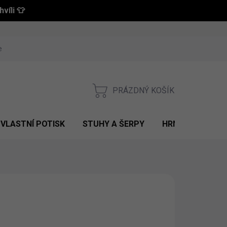
víli 👕
 a vrácení zboží
Obchodní podmínky
Podmínky ochrany osobní
PRÁZDNÝ KOŠÍK
NÁKUPNÍ
KOŠÍK
VLASTNÍ POTISK
STUHY A ŠERPY
HRNKY S POTIS