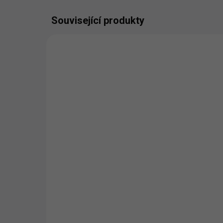
Související produkty
VALENTÝN
VALEN
VYROBÍME A ODEŠLEME DO 2 DNŮ
(>5 KS)
Miluji tě - zamilovaný pár -
Miluj
Dámské tričko
Hrne
466 Kč
347 
Detail