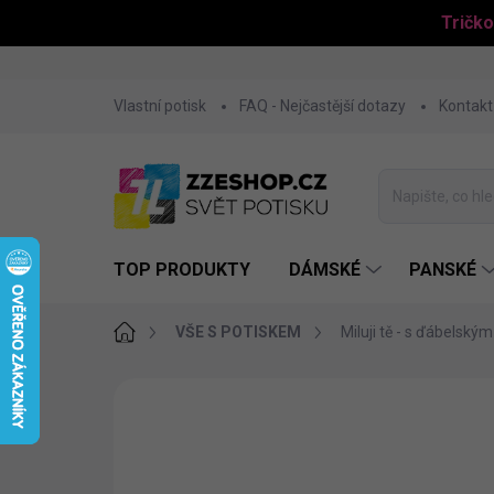
Tričko
Přejít
Vlastní potisk
FAQ - Nejčastější dotazy
Kontakt
na
obsah
TOP PRODUKTY
DÁMSKÉ
PANSKÉ
Domů
VŠE S POTISKEM
Miluji tě - s ďábelský
VALENTÝN