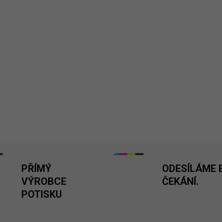
✅ Romantický motiv s hrav
✅ Rozměr dekoračního pol
✅ Bílá nebo černá barevná 
✅ Tisknuto v 🇨🇿
40 × 40 cm
2 barvy
DETAILNÍ INFORMACE
PŘÍMÝ
ODESÍLÁME 
VÝROBCE
ČEKÁNÍ.
POTISKU