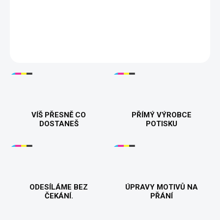
😎
Dámské tričko "Mám v piči"
– Pro všechny ženy, které mají
svůj klid a nadhled. Vyjádřete svůj postoj vtipně a stylově. Ideální
volba pro ty, kdo se neberou příliš vážně! 😏👌
DETAILNÍ INFORMACE
VÍŠ PŘESNĚ CO
PŘÍMÝ VÝROBCE
DOSTANEŠ
POTISKU
ODESÍLÁME BEZ
ÚPRAVY MOTIVŮ NA
ČEKÁNÍ.
PŘÁNÍ