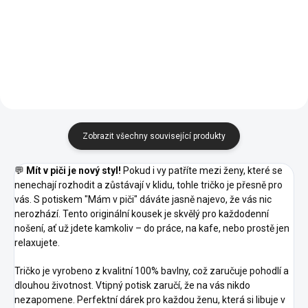
Modrá
Zelená
Zelená
Zelená
15 -
16 -
13 -
27 -
38 -
Nebesky
Středně
Bordó
Kávová
Čokoládová
Modrá
Zelená
40 -
44 -
62 -
96 -
A1 -
Purpurová
Tyrkysová
Limetková
Citrónová
Korálová
Zobrazit všechny související produkty
💬
Mít v piči je nový styl!
Pokud i vy patříte mezi ženy, které se
nenechají rozhodit a zůstávají v klidu, tohle tričko je přesně pro
vás. S potiskem "Mám v piči" dáváte jasně najevo, že vás nic
nerozhází. Tento originální kousek je skvělý pro každodenní
nošení, ať už jdete kamkoliv – do práce, na kafe, nebo prostě jen
relaxujete.
Tričko je vyrobeno z kvalitní 100% bavlny, což zaručuje pohodlí a
dlouhou životnost. Vtipný potisk zaručí, že na vás nikdo
nezapomene. Perfektní dárek pro každou ženu, která si libuje v