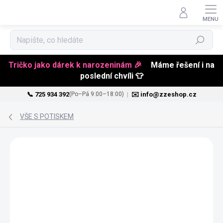
Hledat
Tričko jako dárek k narozeninám 🎉
Máme řešení i na
poslední chvíli 👕
📞 725 934 392
|
✉️ info@zzeshop.cz
(Po–Pá 9:00–18:00)
Přejít
na
VŠE S POTISKEM
obsah