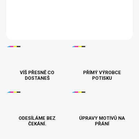
😎
Dámské tričko "Mám v piči"
– Pro všechny ženy, které mají
svůj klid a nadhled. Vyjádřete svůj postoj vtipně a stylově. Ideální
volba pro ty, kdo se neberou příliš vážně! 😏👌
DETAILNÍ INFORMACE
VÍŠ PŘESNĚ CO
PŘÍMÝ VÝROBCE
DOSTANEŠ
POTISKU
ODESÍLÁME BEZ
ÚPRAVY MOTIVŮ NA
ČEKÁNÍ.
PŘÁNÍ