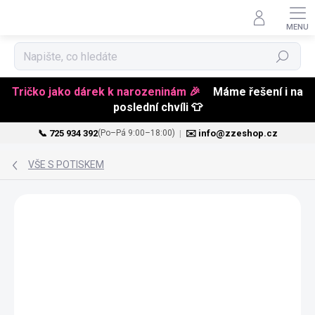
Hledat
Tričko jako dárek k narozeninám 🎉
Máme řešení i na
poslední chvíli 👕
📞 725 934 392
|
✉️ info@zzeshop.cz
(Po–Pá 9:00–18:00)
Přejít
na
VŠE S POTISKEM
obsah