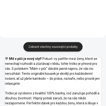
Modrá
Zelená
Zelená
Zelená
15 -
16 -
13 -
27 -
38 -
Nebesky
Středně
Bordó
Kávová
Čokoládová
Modrá
Zelená
40 -
44 -
62 -
96 -
A1 -
Purpurová
Tyrkysová
Limetková
Citrónová
Korálová
Zobrazit všechny související produkty
💬
Mít v piči je nový styl!
Pokud i vy patříte mezi ženy, které se
nenechají rozhodit a zůstávají v klidu, tohle tričko je přesně pro
vás. S potiskem "Mám v piči" dáváte jasně najevo, že vás nic
nerozhází. Tento originální kousek je skvělý pro každodenní
nošení, ať už jdete kamkoliv – do práce, na kafe, nebo prostě jen
relaxujete.
Tričko je vyrobeno z kvalitní 100% bavlny, což zaručuje pohodlí a
dlouhou životnost. Vtipný potisk zaručí, že na vás nikdo
nezapomene. Perfektní dárek pro každou ženu, která si libuje v