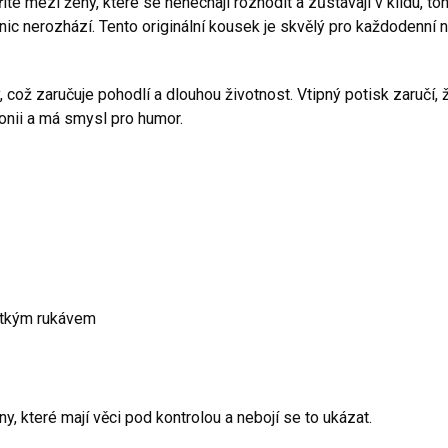
íte mezi ženy, které se nenechají rozhodit a zůstávají v klidu, to
nic nerozhází. Tento originální kousek je skvělý pro každodenní n
y, což zaručuje pohodlí a dlouhou životnost. Vtipný potisk zaručí
ironii a má smysl pro humor.
átkým rukávem
y, které mají věci pod kontrolou a nebojí se to ukázat.