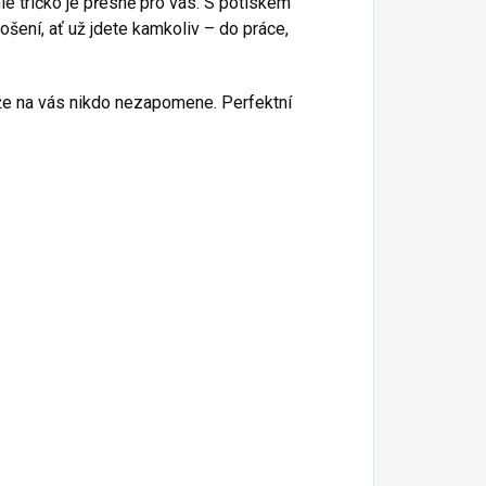
hle tričko je přesně pro vás. S potiskem
ošení, ať už jdete kamkoliv – do práce,
, že na vás nikdo nezapomene. Perfektní