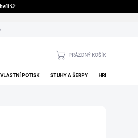
víli 👕
 a vrácení zboží
Obchodní podmínky
Podmínky ochrany osobní
PRÁZDNÝ KOŠÍK
NÁKUPNÍ
KOŠÍK
VLASTNÍ POTISK
STUHY A ŠERPY
HRNKY S POTIS