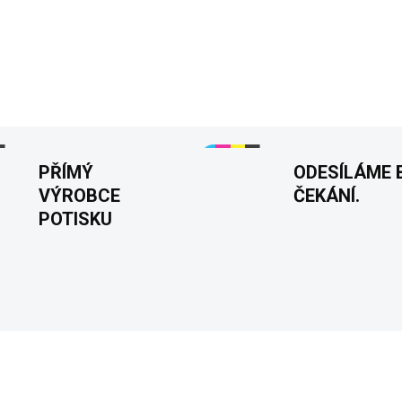
😎
Dámské tričko "Mám v pi
nadhled. Vyjádřete svůj postoj
neberou příliš vážně! 😏👌
DETAILNÍ INFORMACE
PŘÍMÝ
ODESÍLÁME 
VÝROBCE
ČEKÁNÍ.
POTISKU