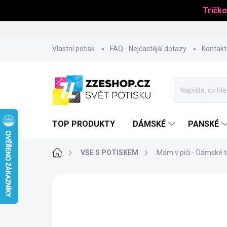
Tričko
Přejít
Vlastní potisk
FAQ - Nejčastější dotazy
Kontakt
na
obsah
TOP PRODUKTY
DÁMSKÉ
PANSKÉ
Domů
VŠE S POTISKEM
Mám v piči - Dámské t