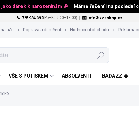
 jako dárek k narozeninám 🎉
Máme řešení i na poslední ch
📞 725 934 392
|
✉️ info@zzeshop.cz
(Po–Pá 9:00–18:00)
 na nás
Doprava a doručení
Hodnocení obchodu
Reklamace
Hledat
VŠE S POTISKEM
ABSOLVENTI
BADAZZ 🔥
ričko
484 Kč
Měrná
ZVOLTE VARIANTU
cena: