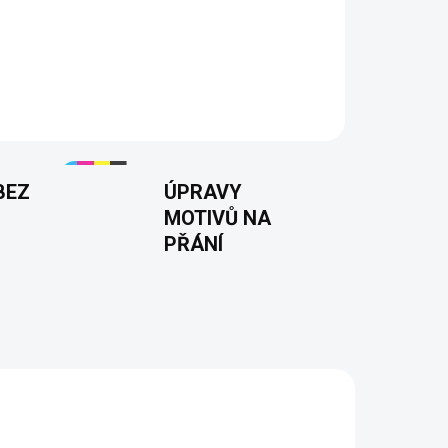
či"
– Pro všechny ženy, které mají svůj klid a
 vtipně a stylově. Ideální volba pro ty, kdo se
BEZ
ÚPRAVY
MOTIVŮ NA
PŘÁNÍ