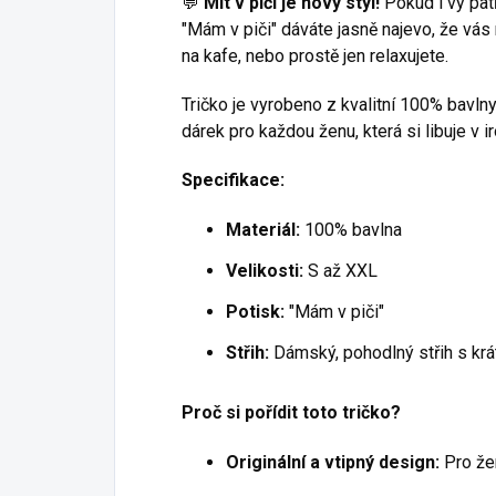
💬
Mít v piči je nový styl!
Pokud i vy patř
"Mám v piči" dáváte jasně najevo, že vás 
na kafe, nebo prostě jen relaxujete.
Tričko je vyrobeno z kvalitní 100% bavln
dárek pro každou ženu, která si libuje v 
Specifikace:
Materiál:
100% bavlna
Velikosti:
S až XXL
Potisk:
"Mám v piči"
Střih:
Dámský, pohodlný střih s kr
Proč si pořídit toto tričko?
Originální a vtipný design:
Pro žen