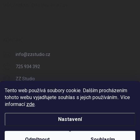
PŘIJÍMÁME ONLINE PLATBY
KONTAKT
info
@
zzstudio.cz
725 934 392
ZZ Studio
Tento web používá soubory cookie. Dalším procházením
zzstudio_cz
tohoto webu vyjadřujete souhlas s jejich používáním.. Více
informací
zde
.
Nastavení
Copyright 2026
ZZ Eshop - Svět potisku
. Všechna práva vyhrazena.
Vytvořil Shoptet
Odmítnout
Souhlasím