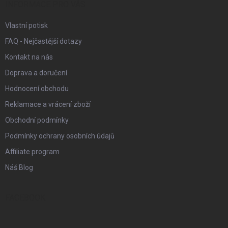
í
INFORMACE PRO VÁS
Vlastní potisk
FAQ - Nejčastější dotazy
Kontakt na nás
Doprava a doručení
Hodnocení obchodu
Reklamace a vrácení zboží
Obchodní podmínky
Podmínky ochrany osobních údajů
Affiliate program
Náš Blog
FACEBOOK