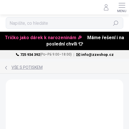
Hledat
Tričko jako dárek k narozeninám 🎉
Máme řešení i na
poslední chvíli 👕
📞 725 934 392
|
✉️ info@zzeshop.cz
(Po–Pá 9:00–18:00)
Přejít
na
VŠE S POTISKEM
obsah
NOVINKA