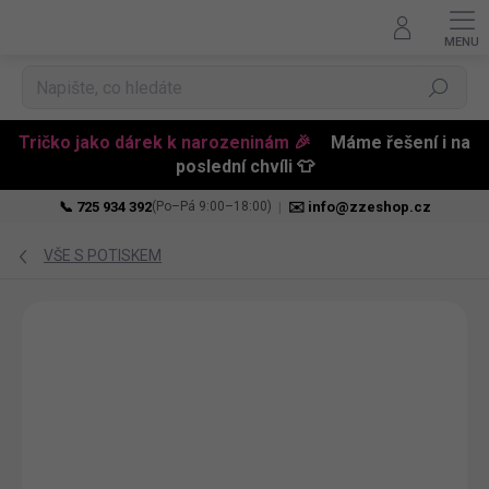
Hledat
Tričko jako dárek k narozeninám 🎉
Máme řešení i na
poslední chvíli 👕
📞 725 934 392
|
✉️ info@zzeshop.cz
(Po–Pá 9:00–18:00)
Přejít
na
VŠE S POTISKEM
obsah