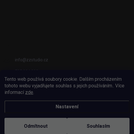
PŘIJÍMÁME ONLINE PLATBY
KONTAKT
info
@
zzstudio.cz
725 934 392
Tento web používá soubory cookie. Dalším procházením
ZZ Studio
tohoto webu vyjadřujete souhlas s jejich používáním.. Více
informací
zde
.
zzstudio_cz
Nastavení
Copyright 2026
ZZ Eshop - Svět potisku
. Všechna práva vyhrazena.
Odmítnout
Souhlasím
Vytvořil Shoptet