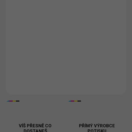
VELIKOST
S
M
L
XL
XXL
3XL
?
DORUČÍME DO:
ZVOLTE VARIANTU
MOŽNOSTI DORUČENÍ
−
+
Přidat do košíku
Pro všechny, co žijí v rytmu termínů! Vtipné pánské tričko s
potiskem
„Lepší deadline, než dead“
je trefnou ironií moderní
doby. Ideální pro ajťáky, kreativce nebo workoholiky. Tisknuto v
🇨🇿.
DETAILNÍ INFORMACE
VÍŠ PŘESNĚ CO
PŘÍMÝ VÝROBCE
DOSTANEŠ
POTISKU