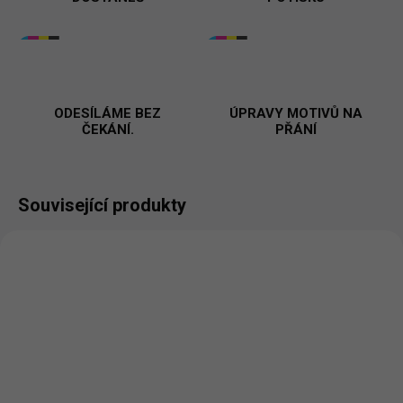
ODESÍLÁME BEZ
ÚPRAVY MOTIVŮ NA
ČEKÁNÍ.
PŘÁNÍ
Související produkty
VYROBÍME A ODEŠLEME DO 2 DNŮ
VYROBÍME A ODEŠLEME DO 2 DNŮ
(>5 KS)
(>5 KS)