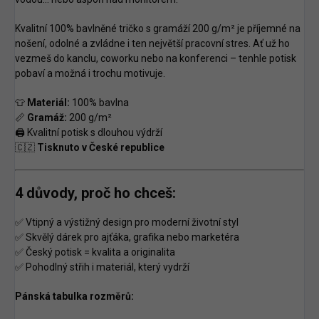
Kvalitní 100% bavlněné tričko s gramáží 200 g/m² je příjemné na
nošení, odolné a zvládne i ten největší pracovní stres. Ať už ho
vezmeš do kanclu, coworku nebo na konferenci – tenhle potisk
pobaví a možná i trochu motivuje.
👕
Materiál:
100% bavlna
📏
Gramáž:
200 g/m²
🖨️ Kvalitní potisk s dlouhou výdrží
🇨🇿
Tisknuto v České republice
4 důvody, proč ho chceš:
✅ Vtipný a výstižný design pro moderní životní styl
✅ Skvělý dárek pro ajťáka, grafika nebo marketéra
✅ Český potisk = kvalita a originalita
✅ Pohodlný střih i materiál, který vydrží
Pánská tabulka rozměrů: