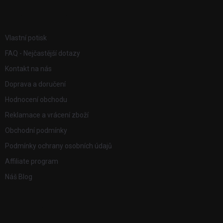
t
í
INFORMACE PRO VÁS
Vlastní potisk
FAQ - Nejčastější dotazy
Kontakt na nás
Doprava a doručení
Hodnocení obchodu
Reklamace a vrácení zboží
Obchodní podmínky
Podmínky ochrany osobních údajů
Affiliate program
Náš Blog
FACEBOOK