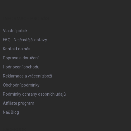
a
t
í
INFORMACE PRO VÁS
Vlastní potisk
FAQ - Nejčastější dotazy
Kontakt na nás
Doprava a doručení
Hodnocení obchodu
Reklamace a vrácení zboží
Obchodní podmínky
Podmínky ochrany osobních údajů
Affiliate program
Náš Blog
FACEBOOK