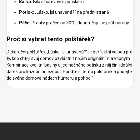
Barva:
Bílá s barevným potiskem
Potisk:
„Lásko, jsi unavená?“ na přední straně
Péče:
Praní v pračce na 30°C, doporučuje se prát naruby
Proč si vybrat tento polštářek?
Dekorační polštářek „Lásko, jsi unavená?“ je perfektní volbou pro
ty, kdo chtějí svůj domov ozvláštnit něčím originálním a vtipným.
Kombinace kvalitní bavlny a jedinečného potisku z něj činí ideální
dárek pro každou příležitost. Pořiďte si tento polštářek a přidejte
do svého domova nádech humoru a pohodlí!
Z
á
p