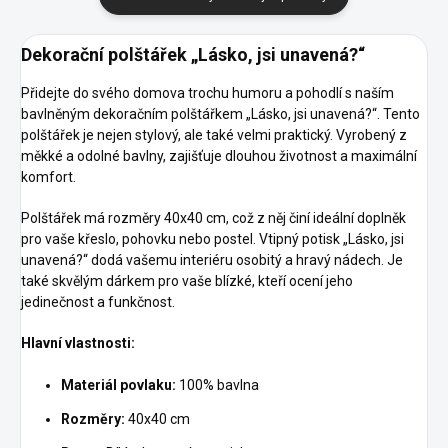
Dekorační polštářek „Lásko, jsi unavená?“
Přidejte do svého domova trochu humoru a pohodlí s naším
bavlněným dekoračním polštářkem „Lásko, jsi unavená?“. Tento
polštářek je nejen stylový, ale také velmi praktický. Vyrobený z
měkké a odolné bavlny, zajišťuje dlouhou životnost a maximální
komfort.
Polštářek má rozměry 40x40 cm, což z něj činí ideální doplněk
pro vaše křeslo, pohovku nebo postel. Vtipný potisk „Lásko, jsi
unavená?“ dodá vašemu interiéru osobitý a hravý nádech. Je
také skvělým dárkem pro vaše blízké, kteří ocení jeho
jedinečnost a funkčnost.
Hlavní vlastnosti:
Materiál povlaku:
100% bavlna
Rozměry:
40x40 cm