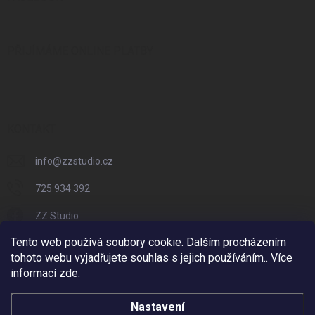
PŘIJÍMÁME ONLINE PLATBY
KONTAKT
info
@
zzstudio.cz
725 934 392
ZZ Studio
Tento web používá soubory cookie. Dalším procházením
zzstudio_cz
tohoto webu vyjadřujete souhlas s jejich používáním.. Více
informací
zde
.
Nastavení
Copyright 2026
ZZ Eshop - Svět potisku
. Všechna práva vyhrazena.