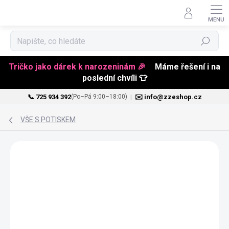
Hledat
Tričko jako dárek k narozeninám 🎉
Máme řešení i na
poslední chvíli 👕
📞 725 934 392
|
✉️ info@zzeshop.cz
(Po–Pá 9:00–18:00)
Přejít
na
VŠE S POTISKEM
obsah