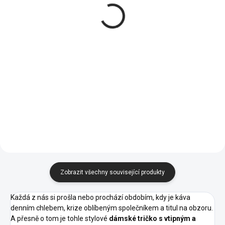
potiskem
ideální jako dárek
320 Kč
449 Kč
od
Ideální dárek k
Detail
Detail
narozeninám
02 -
05 -
00 -
01 -
04 -
Uprostřed
Námořní
Královská
Bílá
Černá
Žlutá
Modrá
Modrá
14 -
16 -
07 -
09 -
40 -
Azurově
Středně
Červená
Khaki
Purpurová
Modrá
Zelená
44 -
62 -
A1 -
A7 -
30 -
Tyrkysová
Limetková
Korálová
Frost
Růžová
64 -
Fialová
Zobrazit všechny související produkty
Každá z nás si prošla nebo prochází obdobím, kdy je káva
denním chlebem, krize oblíbeným společníkem a titul na obzoru.
A přesně o tom je tohle stylové
dámské tričko s vtipným a