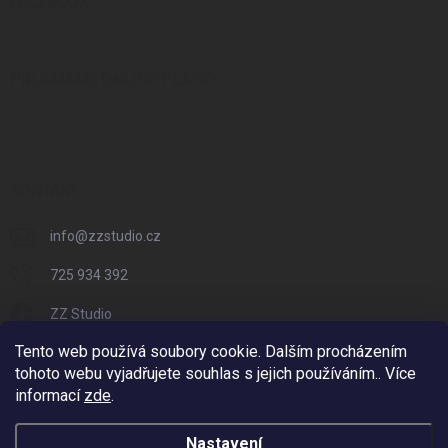
FACEBOOK
PŘIJÍMÁME ONLINE PLATBY
KONTAKT
info
@
zzstudio.cz
725 934 392
ZZ Studio
Tento web používá soubory cookie. Dalším procházením
zzstudio_cz
tohoto webu vyjadřujete souhlas s jejich používáním.. Více
informací
zde
.
Nastavení