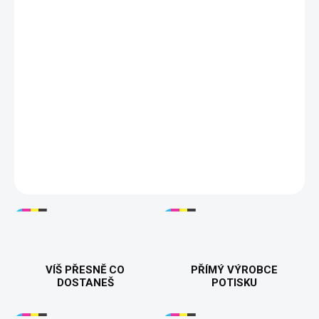
DORUČÍME DO:
ZVOLTE VARIANTU
MOŽNOSTI DORUČENÍ
−
+
Přidat do košíku
Dámské tričko s potiskem
„Káva + Krize = Titul“
dokonale
vystihuje studentský (nebo profesní) život. Ideální pro každou
ženu, která to nevzdává a ví, že s trochou kofeinu a hodně stresu
zvládne všechno! Tisknuto v 🇨🇿.
DETAILNÍ INFORMACE
VÍŠ PŘESNĚ CO
PŘÍMÝ VÝROBCE
DOSTANEŠ
POTISKU