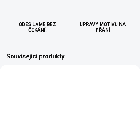
ODESÍLÁME BEZ
ÚPRAVY MOTIVŮ NA
ČEKÁNÍ.
PŘÁNÍ
Související produkty
VYROBÍME A ODEŠLEME DO 2 DNŮ
VYROBÍME A ODEŠLEME DO 2 DNŮ
(>5 KS)
(>5 KS)
Kafe, protože kokain
Káva ráno, víno večer
je drahej - Hrnek s
- Dámské tričko