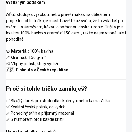
výstižným potiskem
.
Ať už studuješ vysokou, nebo právě makáš na důležitém
projektu, tohle tričko je must-have! Ukaž světu, že to zvládáš po
svém – s úsměvem, kávou a pořádnou dávkou ironie. Tričko je z
kvalitní 100% bavlny s gramáží 150 g/m², takže nejen vtipné, ale i
pohodlné.
👕
Materiál:
100% bavlna
📏
Gramáž:
150 g/m²
🎨 Vtipný potisk, který vydrží
🇨🇿
Tisknuto v České republice
Proč si tohle tričko zamiluješ?
✅ Skvělý dárek pro studentku, kolegyni nebo kamarádku
✅ Kvalitní český potisk, co vydrží
✅ Pohodlný střih a příjemný materiál
✅ S humorem proti každé krizi!
Dámská tabulka rozměrů: