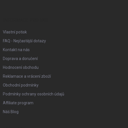
p
a
t
í
INFORMACE PRO VÁS
Vlastní potisk
FAQ - Nejčastější dotazy
Kontakt na nás
Doprava a doručení
Hodnocení obchodu
Reklamace a vrácení zboží
Obchodní podmínky
Podmínky ochrany osobních údajů
Affiliate program
Náš Blog