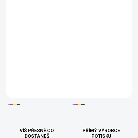
DORUČÍME DO:
ZVOLTE VARIANTU
MOŽNOSTI DORUČENÍ
−
+
Přidat do košíku
🃏😈
Tričko "Joker - Why So Serious?"
– Stylové tričko s
ikonickou siluetou Jokera a jeho slavným citátem "Why So
Serious?". Ideální pro fanoušky temného humoru a filmů o
Jokerovi. Kvalitní bavlněný materiál zajišťuje pohodlí a skvělý
vzhled! Dostupné ve variantách pro muže i ženy. 👕🖤🎩
DETAILNÍ INFORMACE
VÍŠ PŘESNĚ CO
PŘÍMÝ VÝROBCE
DOSTANEŠ
POTISKU