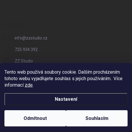
KONTAKT
info
@
zzstudio.cz
725 934 392
ZZ Studio
Tento web používá soubory cookie. Dalším procházením
zzstudio_cz
tohoto webu vyjadřujete souhlas s jejich používáním.. Více
informací
zde
.
Nastavení
Copyright 2026
ZZ Eshop - Svět potisku
. Všechna práva vyhrazena.
Vytvořil Shoptet
Odmítnout
Souhlasím
Odstoupit od smlouvy