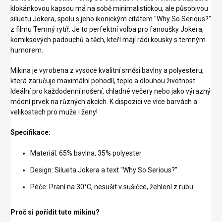
klokánkovou kapsou má na sobě minimalistickou, ale působivou
siluetu Jokera, spolu s jeho ikonickým citátem "Why So Serious?"
z filmu Temný rytíř. Je to perfektní volba pro fanoušky Jokera,
komiksových padouchů a těch, kteří mají rádi kousky s temným
humorem.
Mikina je vyrobena z vysoce kvalitní směsi bavlny a polyesteru,
která zaručuje maximální pohodlí, teplo a dlouhou životnost.
Ideální pro každodenní nošení, chladné večery nebo jako výrazný
módní prvek na různých akcích. K dispozici ve více barvách a
velikostech pro muže i ženy!
Specifikace:
Materiál: 65% bavlna, 35% polyester
Design: Silueta Jokera a text "Why So Serious?"
Péče: Praní na 30°C, nesušit v sušičce, žehlení z rubu
Proč si pořídit tuto mikinu?