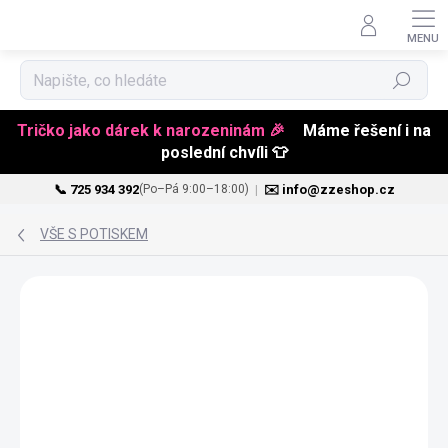
Hledat
Tričko jako dárek k narozeninám 🎉
Máme řešení i na
poslední chvíli 👕
📞 725 934 392
|
✉️ info@zzeshop.cz
(Po–Pá 9:00–18:00)
Přejít
na
VŠE S POTISKEM
obsah