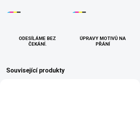
ODESÍLÁME BEZ
ÚPRAVY MOTIVŮ NA
ČEKÁNÍ.
PŘÁNÍ
Související produkty
VYROBÍME A ODEŠLEME DO 2 DNŮ
VYROBÍME A ODEŠLEME DO 2 DNŮ
(>5 KS)
(>5 KS)