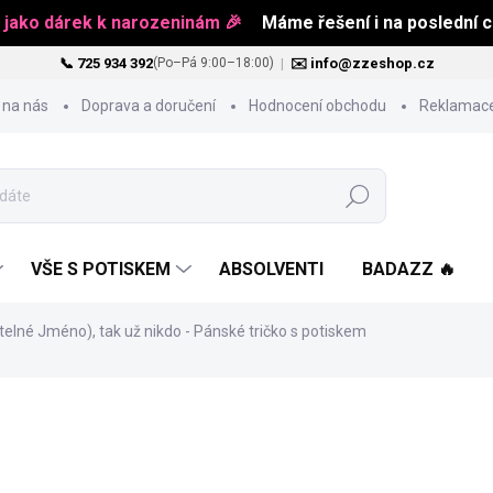
 jako dárek k narozeninám 🎉
Máme řešení i na poslední ch
📞 725 934 392
|
✉️ info@zzeshop.cz
(Po–Pá 9:00–18:00)
 na nás
Doprava a doručení
Hodnocení obchodu
Reklamace
Hledat
VŠE S POTISKEM
ABSOLVENTI
BADAZZ 🔥
litelné Jméno), tak už nikdo - Pánské tričko s potiskem
od
486 Kč