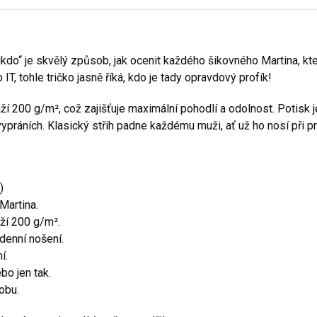
 nikdo“ je skvělý způsob, jak ocenit každého šikovného Martina, kt
IT, tohle tričko jasně říká, kdo je tady opravdový profík!
í 200 g/m², což zajišťuje maximální pohodlí a odolnost. Potisk j
vypráních. Klasický střih padne každému muži, ať už ho nosí při 
)
Martina.
ží 200 g/m².
denní nošení.
í.
bo jen tak.
obu.