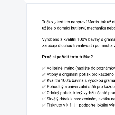
Tričko „Jestli to nespraví Martin, tak už
už jde o domácí kutilství, mechaniku nebo 
Vyrobeno z kvalitní 100% bavlny s gramáž
zaručuje dlouhou trvanlivost i po mnoha 
Proč si pořídit toto tričko?
✅ Volitelné jméno (napište do poznámky
✅ Vtipný a originální potisk pro každého 
✅ Kvalitní 100% bavlna s vysokou gramá
✅ Pohodlný a univerzální střih pro každo
✅ Odolný potisk, který vydrží i časté pran
✅ Skvělý dárek k narozeninám, svátku ne
✅ Tisknuto v 🇨🇿 – podpořte lokální výr