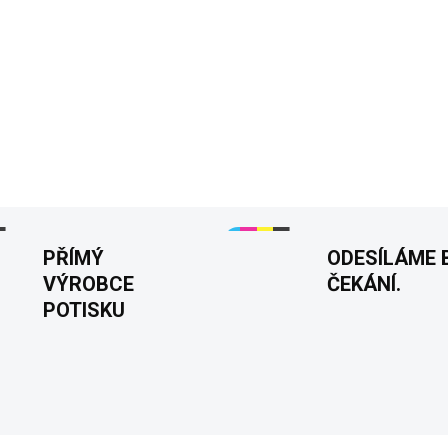
Pánské tričko „Jestli to nespr
každého Martina, který je op
bavlna, pohodlný střih a odoln
k narozeninám nebo jen tak pr
DETAILNÍ INFORMACE
PŘÍMÝ
ODESÍLÁME 
VÝROBCE
ČEKÁNÍ.
POTISKU