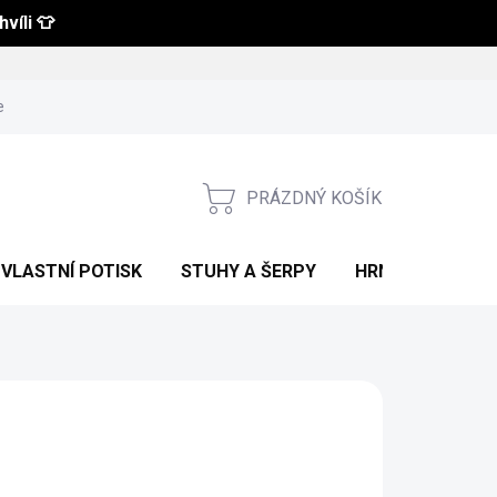
víli 👕
 a vrácení zboží
Obchodní podmínky
Podmínky ochrany osobní
PRÁZDNÝ KOŠÍK
NÁKUPNÍ
KOŠÍK
VLASTNÍ POTISK
STUHY A ŠERPY
HRNKY S POTIS