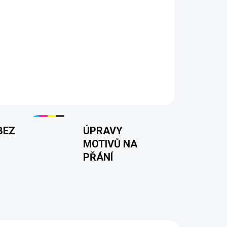
aví Martin, tak už nikdo“ je perfektní dárek pro
ravdový mistr svého řemesla. Kvalitní 100%
ý potisk zaručují dlouhou životnost. Ideální dárek
o radost. Tisknuto v 🇨🇿.
BEZ
ÚPRAVY
MOTIVŮ NA
PŘÁNÍ