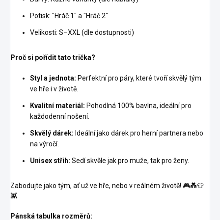
Potisk: "Hráč 1" a "Hráč 2"
Velikosti: S–XXL (dle dostupnosti)
Proč si pořídit tato trička?
Styl a jednota:
Perfektní pro páry, které tvoří skvělý tým
ve hře i v životě.
Kvalitní materiál:
Pohodlná 100% bavlna, ideální pro
každodenní nošení.
Skvělý dárek:
Ideální jako dárek pro herní partnera nebo
na výročí.
Unisex střih:
Sedí skvěle jak pro muže, tak pro ženy.
Zabodujte jako tým, ať už ve hře, nebo v reálném životě! 🎮💑👕
👾
Pánská tabulka rozměrů: