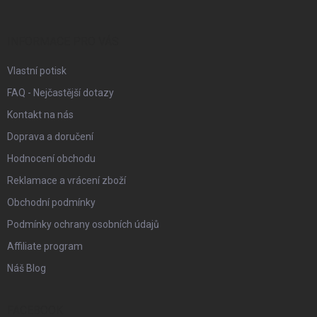
a
t
í
INFORMACE PRO VÁS
Vlastní potisk
FAQ - Nejčastější dotazy
Kontakt na nás
Doprava a doručení
Hodnocení obchodu
Reklamace a vrácení zboží
Obchodní podmínky
Podmínky ochrany osobních údajů
Affiliate program
Náš Blog
FACEBOOK