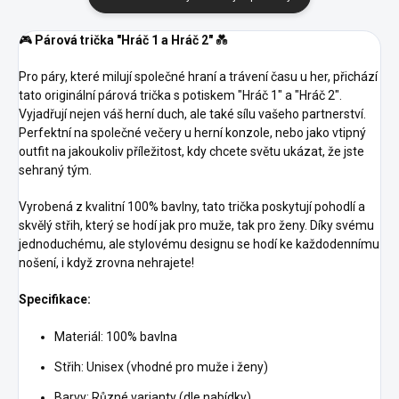
🎮
Párová trička "Hráč 1 a Hráč 2"
💑
Pro páry, které milují společné hraní a trávení času u her, přichází
tato originální párová trička s potiskem "Hráč 1" a "Hráč 2".
Vyjadřují nejen váš herní duch, ale také sílu vašeho partnerství.
Perfektní na společné večery u herní konzole, nebo jako vtipný
outfit na jakoukoliv příležitost, kdy chcete světu ukázat, že jste
sehraný tým.
Vyrobená z kvalitní 100% bavlny, tato trička poskytují pohodlí a
skvělý střih, který se hodí jak pro muže, tak pro ženy. Díky svému
jednoduchému, ale stylovému designu se hodí ke každodennímu
nošení, i když zrovna nehrajete!
Specifikace:
Materiál: 100% bavlna
Střih: Unisex (vhodné pro muže i ženy)
Barvy: Různé varianty (dle nabídky)