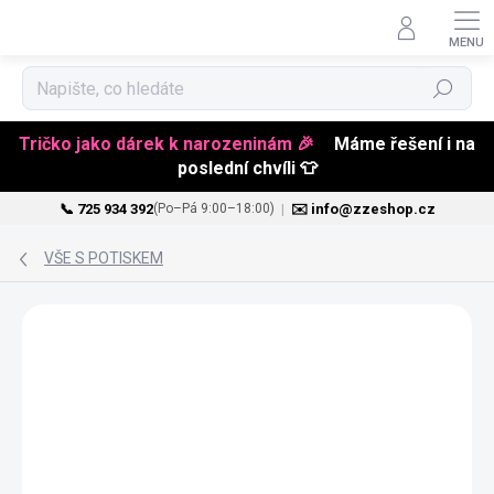
Hledat
Tričko jako dárek k narozeninám 🎉
Máme řešení i na
poslední chvíli 👕
📞 725 934 392
|
✉️ info@zzeshop.cz
(Po–Pá 9:00–18:00)
Přejít
na
VŠE S POTISKEM
obsah