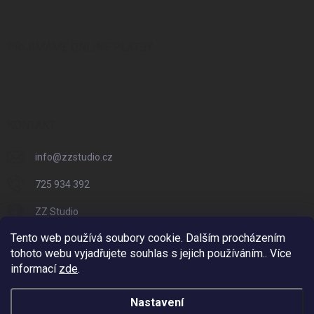
PŘIJÍMÁME ONLINE PLATBY
KONTAKT
info
@
zzstudio.cz
725 934 392
ZZ Studio
Tento web používá soubory cookie. Dalším procházením
zzstudio_cz
tohoto webu vyjadřujete souhlas s jejich používáním.. Více
informací
zde
.
Nastavení
Copyright 2026
ZZ Eshop - Svět potisku
. Všechna práva vyhrazena.