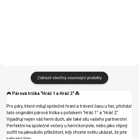
02 -
02 -
00 -
01 -
Světle
04 -
00 -
01 -
Světle
04 -
Námořní
Námořní
Bílá
Černá
Šedý
Žlutá
Bílá
Černá
Šedý
Žlutá
Modrá
Modrá
05 -
06 -
05 -
06 -
Melír
Melír
07 -
08 -
09 -
07 -
08 -
09 -
Královská
Láhvově
Královská
Láhvově
Červená
Písková
Khaki
Červená
Písková
Khaki
12 -
Modrá
Zelená
Modrá
Zelená
14 -
15 -
15 -
16 -
11 -
Tmavě
13 -
11 -
40 -
44 -
Azurově
Nebesky
Nebesky
Středně
Oranžová
Šedý
Bordó
Oranžová
Purpurová
Tyrkysová
Modrá
Modrá
Modrá
Zelená
16 -
23 -
28 -
51 -
87 -
Melír
19 -
27 -
62 -
96 -
A1 -
Středně
Marlboro
Světlá
Ledově
Půlnoční
Emerald
Kávová
Limetková
Citrónová
Korálová
Zelená
červená
Khaki
Šedá
Modrá
Zobrazit všechny související produkty
🎮
Párová trička "Hráč 1 a Hráč 2"
💑
Pro páry, které milují společné hraní a trávení času u her, přichází
tato originální párová trička s potiskem "Hráč 1" a "Hráč 2".
Vyjadřují nejen váš herní duch, ale také sílu vašeho partnerství.
Perfektní na společné večery u herní konzole, nebo jako vtipný
outfit na jakoukoliv příležitost, kdy chcete světu ukázat, že jste
sehraný tým.