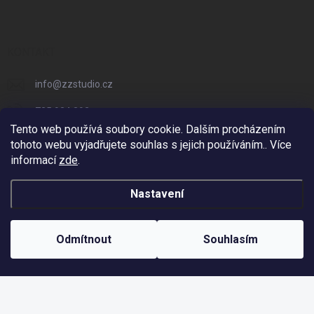
KONTAKT
info
@
zzstudio.cz
725 934 392
Tento web používá soubory cookie. Dalším procházením
ZZ Studio
tohoto webu vyjadřujete souhlas s jejich používáním.. Více
informací
zde
.
zzstudio_cz
Nastavení
Copyright 2026
ZZ Eshop - Svět potisku
. Všechna práva vyhrazena.
Odmítnout
Souhlasím
bonus
Vytvořil Shoptet