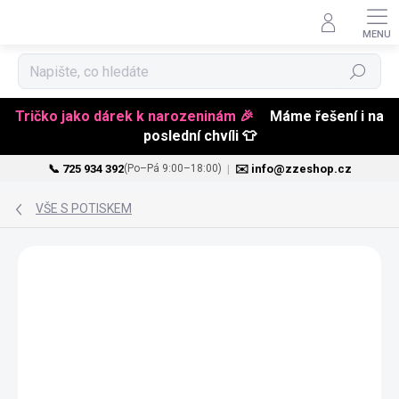
Hledat
Tričko jako dárek k narozeninám 🎉
Máme řešení i na
poslední chvíli 👕
📞 725 934 392
|
✉️ info@zzeshop.cz
(Po–Pá 9:00–18:00)
Přejít
na
VŠE S POTISKEM
obsah