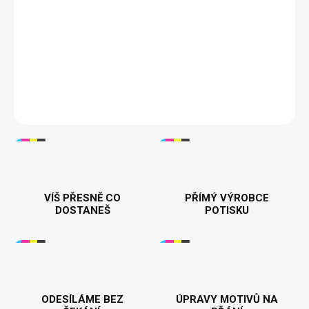
🎮👕
Párová trička "Hráč 1 a Hráč 2"
– Perfektní volba pro
všechny zamilované páry, které milují společné hraní! Ukážete
světu, že tvoříte tým nejen ve hře, ale i v životě. Ideální dárek pro
vašeho herního partnera. 💑🎮
DETAILNÍ INFORMACE
VÍŠ PŘESNĚ CO
PŘÍMÝ VÝROBCE
DOSTANEŠ
POTISKU
ODESÍLÁME BEZ
ÚPRAVY MOTIVŮ NA