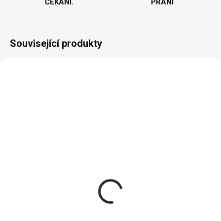
ČEKÁNÍ.
PŘÁNÍ
Související produkty
VYROBÍME A ODEŠLEME DO 2 DNŮ
VYROBÍME A ODEŠLEME DO 2 DNŮ
(>5 KS)
(>5 KS)
Hráč 1 a Hráč 2 -
Gaming Mode -
Pánské tričko
Pánské tričko
451 Kč
451 Kč
od
od
Detail
Detail
03 -
03 -