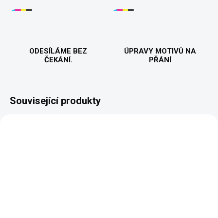
ODESÍLÁME BEZ
ÚPRAVY MOTIVŮ NA
ČEKÁNÍ.
PŘÁNÍ
Související produkty
VALENTÝN
VALENTÝN
VYROBÍME A ODEŠLEME DO 2 DNŮ
VYROBÍME A ODEŠLEME DO 2 DNŮ
(>5 KS)
(>5 KS)
HER KING 👑 | Pánské
HIS QUEEN 👑 |