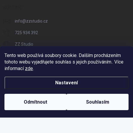
KONTAKT
info
@
zzstudio.cz
725 934 392
ZZ Studio
Tento web používá soubory cookie. Dalším procházením
zzstudio_cz
tohoto webu vyjadřujete souhlas s jejich používáním.. Více
informací
zde
.
Nastavení
Copyright 2026
ZZ Eshop - Svět potisku
. Všechna práva vyhrazena.
Vytvořil Shoptet
Odmítnout
Souhlasím
Odstoupit od smlouvy