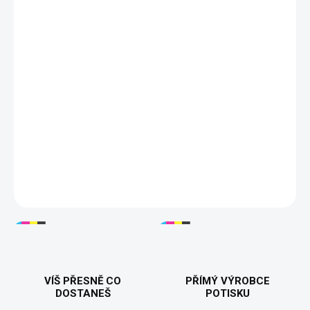
VELIKOST
XS
S
M
L
XL
XXL
?
DORUČÍME DO:
ZVOLTE VARIANTU
MOŽNOSTI DORUČENÍ
−
+
Přidat do košíku
Dámské tričko
HIS QUEEN
je ideální pro všechny ženy, které
chtějí dát jasně najevo, kdo je jeho královna 👑. Kvalitní 100%
bavlna, pohodlný střih a odolný potisk. Skvěle ladí s pánským
tričkem
HER KING
. Tisknuto v 🇨🇿.
DETAILNÍ INFORMACE
VÍŠ PŘESNĚ CO
PŘÍMÝ VÝROBCE
DOSTANEŠ
POTISKU