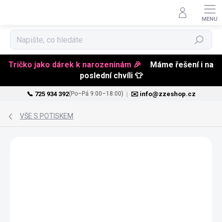
Hledat
Tričko jako dárek k narozeninám 🎉
Máme řešení i na
poslední chvíli 👕
📞 725 934 392
|
✉️ info@zzeshop.cz
(Po–Pá 9:00–18:00)
Přejít
na
VŠE S POTISKEM
obsah
VALENTÝN