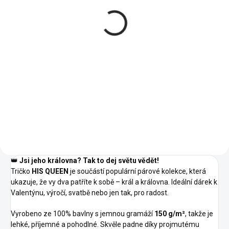
tričko s párovým
Dámská mikina s
potiskem
párovým potiskem
418 Kč
1 110 Kč
od
Detail
Detail
03 -
02 -
02 -
05 -
00 -
01 -
Světle
04 -
00 -
01 -
04 -
Námořní
Námořní
Královská
Bílá
Černá
Šedý
Žlutá
Bílá
Černá
Žlutá
Modrá
Modrá
Modrá
05 -
06 -
16 -
Melír
08 -
40 -
44 -
07 -
40 -
44 -
30 -
Královská
Láhvově
Středně
Písková
Purpurová
Tyrkysová
Červená
Purpurová
Tyrkysová
Růžová
Modrá
Zelená
Zelená
96 -
A1 -
A7 -
Citrónová
Korálová
Frost
👑
Jsi jeho královna? Tak to dej světu vědět!
Tričko
HIS QUEEN
je součástí populární párové kolekce, která
ukazuje, že vy dva patříte k sobě – král a královna. Ideální dárek k
Valentýnu, výročí, svatbě nebo jen tak, pro radost.
Vyrobeno ze 100% bavlny s jemnou gramáží
150 g/m²
, takže je
lehké, příjemné a pohodlné. Skvěle padne díky projmutému