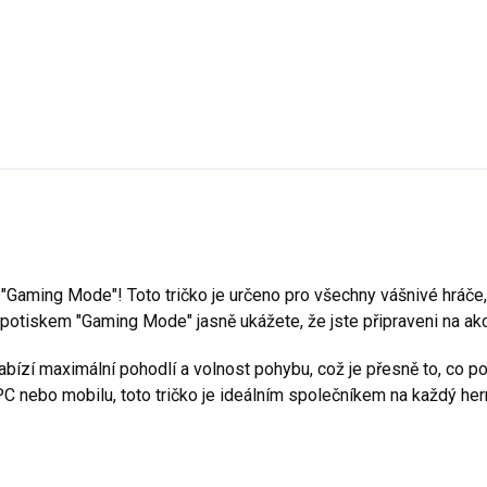
- Marlboro červená
- Kávová
28 - Světlá Khaki
"Gaming Mode"! Toto tričko je určeno pro všechny vášnivé hráče, k
potiskem "Gaming Mode" jasně ukážete, že jste připraveni na akc
nabízí maximální pohodlí a volnost pohybu, což je přesně to, co p
 PC nebo mobilu, toto tričko je ideálním společníkem na každý her