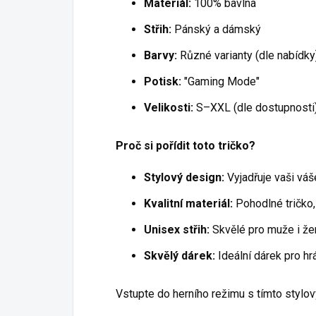
Materiál:
100% bavlna
Střih:
Pánský a dámský
Barvy:
Různé varianty (dle nabídky
Potisk:
"Gaming Mode"
Velikosti:
S–XXL (dle dostupnosti
Proč si pořídit toto tričko?
Stylový design:
Vyjadřuje vaši váše
Kvalitní materiál:
Pohodlné tričko,
Unisex střih:
Skvělé pro muže i ženy,
Skvělý dárek:
Ideální dárek pro hrá
Vstupte do herního režimu s tímto stylov