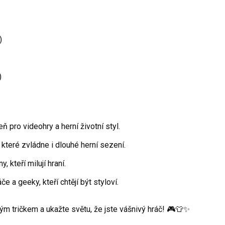
)
)
ň pro videohry a herní životní styl.
 které zvládne i dlouhé herní sezení.
 kteří milují hraní.
če a geeky, kteří chtějí být styloví.
ým tričkem a ukažte světu, že jste vášnivý hráč! 🎮👕✨