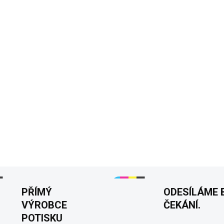
XS
?
VELIKOST
DORUČÍME DO:
ZVOLTE VA
−
+
🎮👕
Tričko "Gaming Mode
tričko je perfektní kombinací
lásku k videohrám. Vhodné pr
DETAILNÍ INFORMACE
PŘÍMÝ
ODESÍLÁME 
VÝROBCE
ČEKÁNÍ.
POTISKU