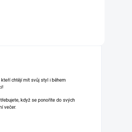
A2 - Tangerine Orange
A7 - Frost
teří chtějí mít svůj styl i během
i!
otřebujete, když se ponoříte do svých
ní večer.