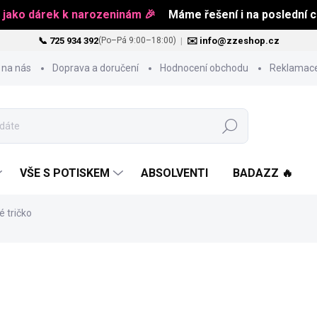
 jako dárek k narozeninám 🎉
Máme řešení i na poslední ch
📞 725 934 392
|
✉️ info@zzeshop.cz
(Po–Pá 9:00–18:00)
 na nás
Doprava a doručení
Hodnocení obchodu
Reklamace
Hledat
VŠE S POTISKEM
ABSOLVENTI
BADAZZ 🔥
 tričko
od
451 Kč
Měrná
ZVOLTE VARIANTU
cena: