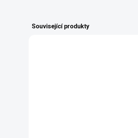
Související produkty
VYROBÍME A ODEŠLEME DO 2 DNŮ
(>5 KS)
Hráč 1 a Hráč 2 - Dámské
Hráč
tričko
trič