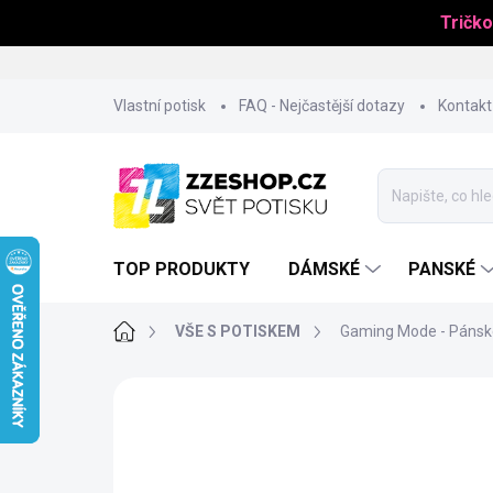
Tričko
Přejít
Vlastní potisk
FAQ - Nejčastější dotazy
Kontakt
na
obsah
TOP PRODUKTY
DÁMSKÉ
PANSKÉ
Domů
VŠE S POTISKEM
Gaming Mode - Pánské