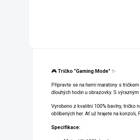
93 - Petrolejová
95 - Mátová
23 
96 - Citrónová
27 
🎮
Tričko "Gaming Mode"
✨
Připravte se na herní maratony s tričkem 
dlouhých hodin u obrazovky. S výrazným 
Vyrobeno z kvalitní 100% bavlny, tričko 
oblíbených her. Ať už hrajete na konzoli,
Specifikace: