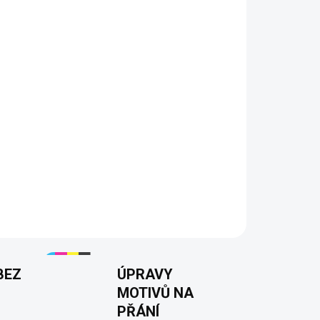
S
M
L
XL
XXL
3XL
RIANTU
MOŽNOSTI DORUČENÍ
Přidat do košíku
"
– Ideální volba pro všechny vášnivé hráče! Toto
 stylu a pohodlí, které vám umožní vyjádřit svou
o každodenní nošení i herní maratony. 💪✨
BEZ
ÚPRAVY
MOTIVŮ NA
PŘÁNÍ