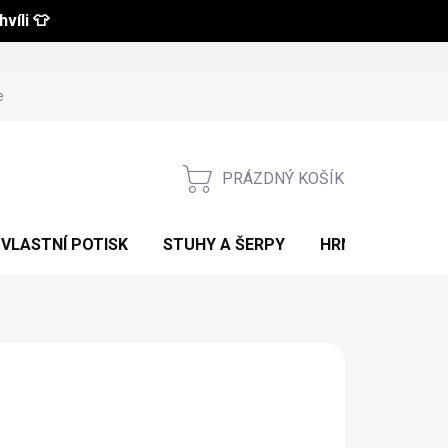
víli 👕
 a vrácení zboží
Obchodní podmínky
Podmínky ochrany osobní
PRÁZDNÝ KOŠÍK
NÁKUPNÍ
KOŠÍK
VLASTNÍ POTISK
STUHY A ŠERPY
HRNKY S POTIS