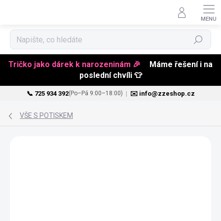
Hledat
Tričko jako dárek k narozeninám 🎉
Máme řešení i na
poslední chvíli 👕
📞 725 934 392
|
✉️ info@zzeshop.cz
(Po–Pá 9:00–18:00)
Přejít
na
VŠE S POTISKEM
obsah