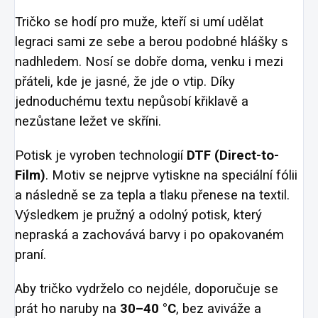
Tričko se hodí pro muže, kteří si umí udělat
legraci sami ze sebe a berou podobné hlášky s
nadhledem. Nosí se dobře doma, venku i mezi
přáteli, kde je jasné, že jde o vtip. Díky
jednoduchému textu nepůsobí křiklavě a
nezůstane ležet ve skříni.
Potisk je vyroben technologií
DTF (Direct-to-
Film)
. Motiv se nejprve vytiskne na speciální fólii
a následně se za tepla a tlaku přenese na textil.
Výsledkem je pružný a odolný potisk, který
nepraská a zachovává barvy i po opakovaném
praní.
Aby tričko vydrželo co nejdéle, doporučuje se
prát ho naruby na
30–40 °C
, bez aviváže a