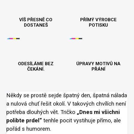
VÍŠ PŘESNĚ CO
PŘÍMÝ VÝROBCE
DOSTANEŠ
POTISKU
ODESÍLÁME BEZ
ÚPRAVY MOTIVŮ NA
ČEKÁNÍ.
PŘÁNÍ
Někdy se prostě sejde špatný den, špatná nálada
a nulová chuť řešit okolí. V takových chvílích není
potřeba dlouhých vět. Tričko
„Dnes mi všichni
polibte prdel“
tenhle pocit vystihuje přímo, ale
pořád s humorem.