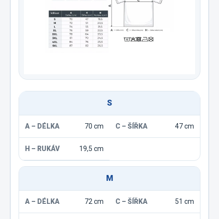
S
70 cm
47 cm
19,5 cm
M
72 cm
51 cm