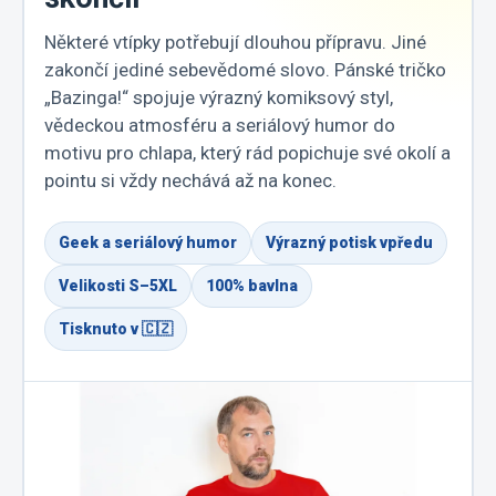
Některé vtípky potřebují dlouhou přípravu. Jiné
zakončí jediné sebevědomé slovo. Pánské tričko
„Bazinga!“ spojuje výrazný komiksový styl,
vědeckou atmosféru a seriálový humor do
motivu pro chlapa, který rád popichuje své okolí a
pointu si vždy nechává až na konec.
Geek a seriálový humor
Výrazný potisk vpředu
Velikosti S–5XL
100% bavlna
Tisknuto v 🇨🇿