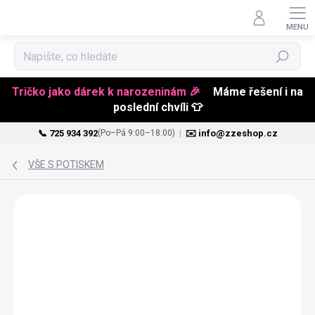
Hledat
Tričko jako dárek k narozeninám 🎉
Máme řešení i na
poslední chvíli 👕
📞 725 934 392
|
✉️ info@zzeshop.cz
(Po–Pá 9:00–18:00)
Přejít
na
VŠE S POTISKEM
obsah