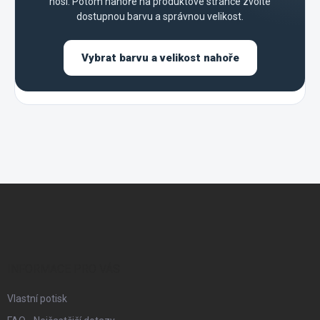
nosí. Potom nahoře na produktové stránce zvolte
dostupnou barvu a správnou velikost.
Vybrat barvu a velikost nahoře
Z
á
p
a
t
í
INFORMACE PRO VÁS
Vlastní potisk