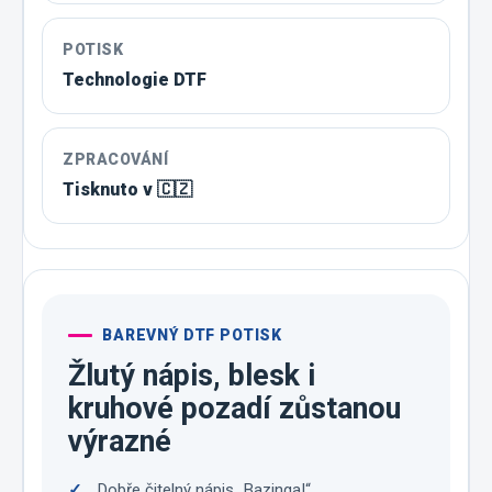
POTISK
Technologie DTF
ZPRACOVÁNÍ
Tisknuto v 🇨🇿
BAREVNÝ DTF POTISK
Žlutý nápis, blesk i
kruhové pozadí zůstanou
výrazné
Dobře čitelný nápis „Bazinga!“