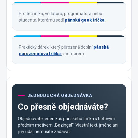
Pro technika, vědátora, programátora nebo
studenta, kterému sedí
pánská geek trička
.
Praktický dárek, který přirozeně doplní
pánská
narozeninová trička
s humorem.
JEDNODUCHÁ OBJEDNÁVKA
Co přesně objednáváte?
Objednáváte jeden kus pánského trička s hotovým
předním motivem „Bazinga!“. Vlastní text, jméno ani
jiný údaj nemusíte zadávat.