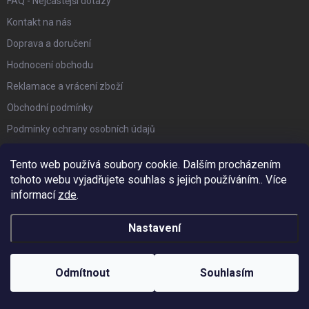
FAQ - Nejčastější dotazy
Kontakt na nás
Doprava a doručení
Hodnocení obchodu
Reklamace a vrácení zboží
Obchodní podmínky
Podmínky ochrany osobních údajů
Affiliate program
Tento web používá soubory cookie. Dalším procházením
Náš Blog
tohoto webu vyjadřujete souhlas s jejich používáním.. Více
informací
zde
.
FACEBOOK
Nastavení
PŘIJÍMÁME ONLINE PLATBY
Odmítnout
Souhlasím