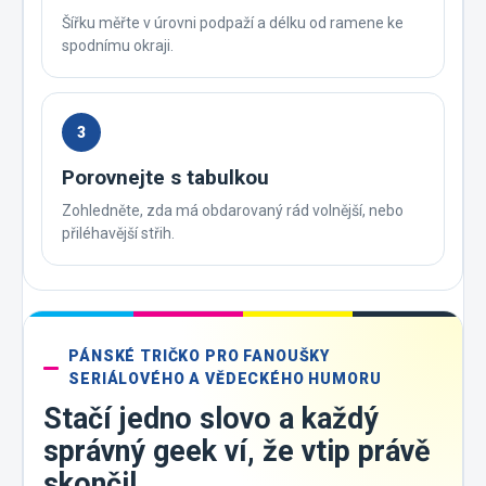
Šířku měřte v úrovni podpaží a délku od ramene ke
spodnímu okraji.
3
Porovnejte s tabulkou
Zohledněte, zda má obdarovaný rád volnější, nebo
přiléhavější střih.
PÁNSKÉ TRIČKO PRO FANOUŠKY
SERIÁLOVÉHO A VĚDECKÉHO HUMORU
Stačí jedno slovo a každý
správný geek ví, že vtip právě
skončil