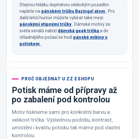
Stejnou hlášku doplněnou vědeckým pozadím
najdete na
pánském tričku Bazinga! atom
. Pro
další lehčí humor můžete vybírat také mezi
pánskými vtipnými tričky
. Dámské motivy ze
světa seriálů nabízí
dámská geek trička
a do
chladnějšího počasí se hodí
pánské mikiny s
potiskem
.
PROČ OBJEDNAT U ZZ ESHOPU
Potisk máme od přípravy až
po zabalení pod kontrolou
Motiv tiskneme sami pro konkrétní barvu a
velikost trička. Výslednou podobu, kontrast,
umístění i kvalitu potisku tak máme pod vlastní
kontrolou.