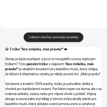
Tangerine
Apple
Marlboro
Trávově
Růžová
Fialová
Emerald
Čokoládová
Purpurová
Orange
green
červená
Zelená
Zobrazit všechny související produkty
😂
Tričko "Ano miláčku, máš pravdu!"
❤️
Občas je lepší souhlasit, a proč to nevyjádřit rovnou stylovým
tričkem? Toto
pánské tričko
s nápisem
"Ano miláčku, máš
pravdu!"
je ideálním kouskem pro každého muže, který chápe,
že klíčem k šťastnému vztahu je někdy prostě říct: „Máš pravdu!“
Vyrobené z kvalitní 100% bavlny, tričko je pohodlné, lehké a
vhodné pro každodenní nošení. Perfektní nejen na doma, ale i na
rodinná setkání, oslavy nebo pro vtipné chvíle s přáteli. Vtipný
design a univerzální styl dělají z tohoto trička skvělý dárek pro
každého muže, který dokáže ocenit jemnou ironii a vztahový