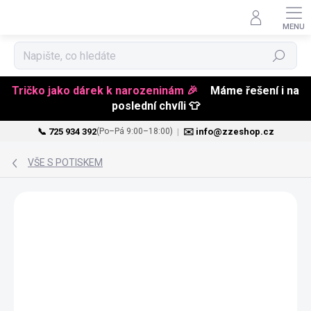
Hledat
Tričko jako dárek k narozeninám 🎉
Máme řešení i na
poslední chvíli 👕
📞 725 934 392
|
✉️ info@zzeshop.cz
(Po–Pá 9:00–18:00)
Přejít
na
VŠE S POTISKEM
obsah