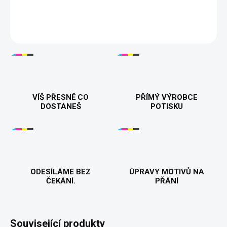
harmonii ve vztahu! ❤️😂
DETAILNÍ INFORMACE
VÍŠ PŘESNĚ CO
PŘÍMÝ VÝROBCE
DOSTANEŠ
POTISKU
ODESÍLÁME BEZ
ÚPRAVY MOTIVŮ NA
ČEKÁNÍ.
PŘÁNÍ
Související produkty