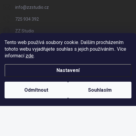
info
@
zzstudio.cz
725 934 392
ZZ Studio
Tento web používá soubory cookie. Dalším procházením
zzstudio_cz
tohoto webu vyjadřujete souhlas s jejich používáním.. Více
informací
zde
.
Nastavení
Copyright 2026
ZZ Eshop - Svět potisku
. Všechna práva vyhrazena.
Vytvořil Shoptet
Odmítnout
Souhlasím
Odstoupit od smlouvy