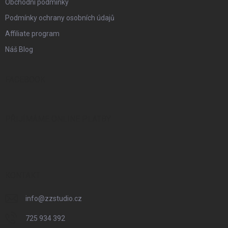
Obchodní podmínky
Podmínky ochrany osobních údajů
Affiliate program
Náš Blog
FACEBOOK
PŘIJÍMÁME ONLINE PLATBY
KONTAKT
info
@
zzstudio.cz
725 934 392