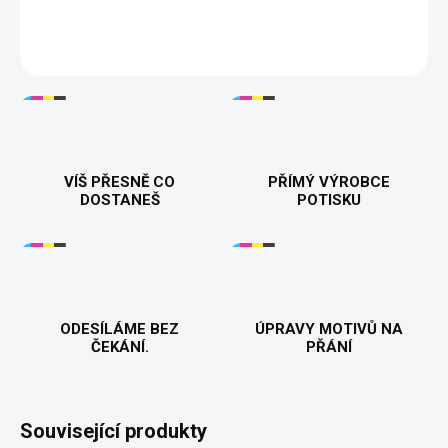
sublimační technologie pro trvalý a živý tisk.
DETAILNÍ INFORMACE
VÍŠ PŘESNĚ CO
PŘÍMÝ VÝROBCE
DOSTANEŠ
POTISKU
ODESÍLÁME BEZ
ÚPRAVY MOTIVŮ NA
ČEKÁNÍ.
PŘÁNÍ
Související produkty