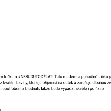
- Emerald
87 - Půlnoční Modrá
- Marlboro červená
93 - Petrolejová
95 - Mátov
- Kávová
28 - Světlá Khaki
96 - Citrónová
naším tričkem #NEBUDUTODĚLAT! Toto moderní a pohodlné tričko j
 kvalitní bavlny, která je příjemná na dotek a zaručuje dlouhou ž
potřebení a blednutí, takže bude vypadat skvěle i po čase.
t