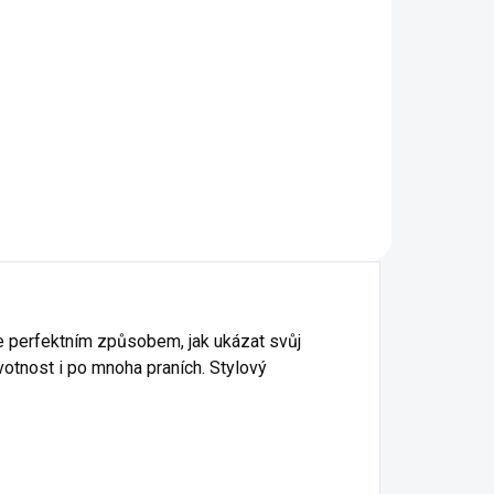
19 - Emerald
á
23 - Marlboro červená
27 - Kávová
28 - Světlá Khaki
29 - Army
e perfektním způsobem, jak ukázat svůj
ivotnost i po mnoha praních. Stylový