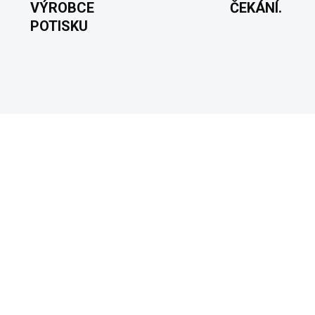
VÝROBCE
ČEKÁNÍ.
POTISKU
VYROBÍME A ODEŠLEME DO 2 DNŮ
VYROBÍME A ODEŠLEME DO
(>5 KS)
TOMRDÁM - Pánské
#NEBUDUTODĚLAT -