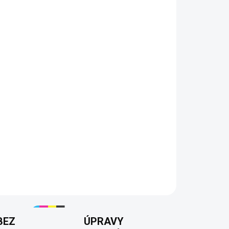
RIANTU
MOŽNOSTI DORUČENÍ
Přidat do košíku
riginální s naším tričkem #NEBUDUTODĚLAT! Toto
 perfektním způsobem, jak ukázat svůj názor a
é z kvalitní bavlny, která je příjemná na dotek a
po mnoha praních. Stylový potisk
oti opotřebení a blednutí, takže bude vypadat
BEZ
ÚPRAVY