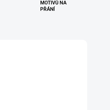
MOTIVŮ NA
PŘÁNÍ
 2 DNŮ
VYROBÍME A ODEŠLEME DO 2 DNŮ
(>5 KS)
(>5 KS)
Alcoholic (periodická