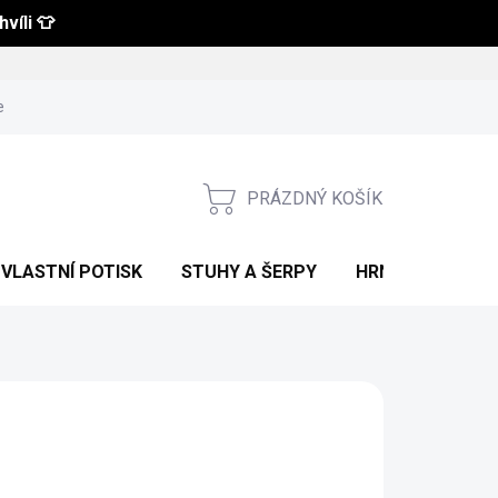
víli 👕
 a vrácení zboží
Obchodní podmínky
Podmínky ochrany osobní
PRÁZDNÝ KOŠÍK
NÁKUPNÍ
KOŠÍK
VLASTNÍ POTISK
STUHY A ŠERPY
HRNKY S POTIS