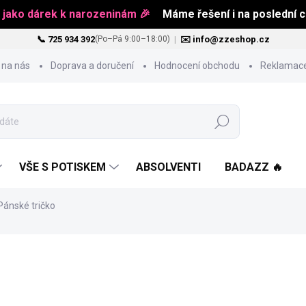
 jako dárek k narozeninám 🎉
Máme řešení i na poslední ch
📞 725 934 392
|
✉️ info@zzeshop.cz
(Po–Pá 9:00–18:00)
 na nás
Doprava a doručení
Hodnocení obchodu
Reklamace
Hledat
VŠE S POTISKEM
ABSOLVENTI
BADAZZ 🔥
ánské tričko
od
418 Kč
Měrná
ZVOLTE VARIANTU
cena: