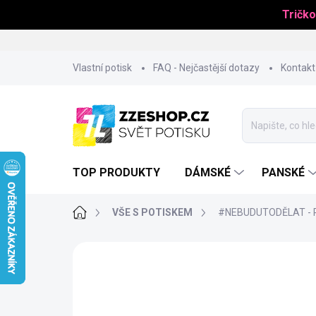
Tričko
Přejít
Vlastní potisk
FAQ - Nejčastější dotazy
Kontakt
na
obsah
TOP PRODUKTY
DÁMSKÉ
PANSKÉ
Domů
VŠE S POTISKEM
#NEBUDUTODĚLAT - P