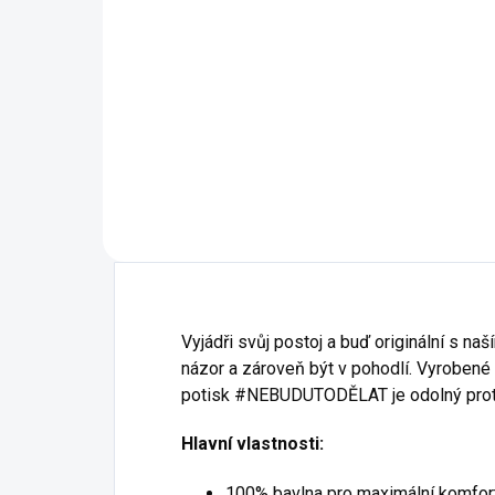
67 - Tmavá Břidlice
19 
69 - Military
23 
87 - Půlnoční Modrá
27 
Vyjádři svůj postoj a buď originální s 
názor a zároveň být v pohodlí. Vyrobené z
potisk #NEBUDUTODĚLAT je odolný proti o
Hlavní vlastnosti:
100% bavlna pro maximální komfor