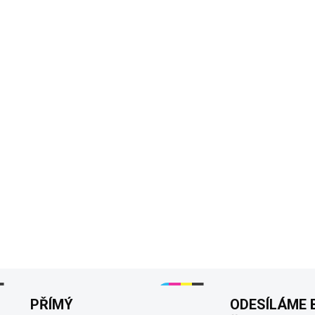
?
BARVA TEXTŮ
DORUČÍME DO:
ZVOLTE VA
−
+
Vyjádři svůj postoj a buď o
moderní a pohodlné tričko je
zároveň být v pohodlí. Vyroben
zaručuje dlouhou životnost i 
#NEBUDUTODĚLAT je odolný pr
skvěle i po čase.
DETAILNÍ INFORMACE
PŘÍMÝ
ODESÍLÁME 