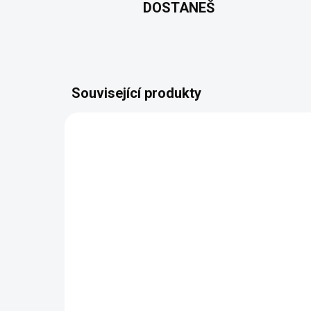
DOSTANEŠ
Související produkty
VYROBÍME A ODEŠLEME DO 2 DNŮ
(>5 KS)
#JÁTOMRDÁM - Pánská
#JÁ