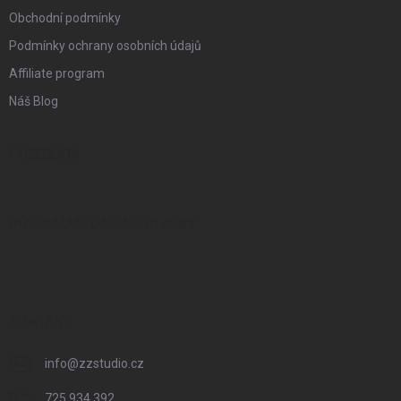
Obchodní podmínky
Podmínky ochrany osobních údajů
Affiliate program
Náš Blog
FACEBOOK
PŘIJÍMÁME ONLINE PLATBY
KONTAKT
info
@
zzstudio.cz
725 934 392