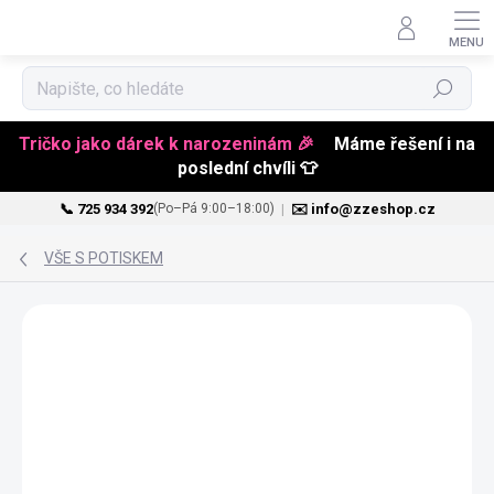
Hledat
Tričko jako dárek k narozeninám 🎉
Máme řešení i na
poslední chvíli 👕
📞 725 934 392
|
✉️ info@zzeshop.cz
(Po–Pá 9:00–18:00)
Přejít
na
VŠE S POTISKEM
obsah