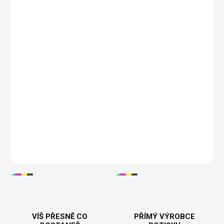
DORUČÍME DO:
ZVOLTE VARIANTU
MOŽNOSTI DORUČENÍ
−
+
Přidat do košíku
Vyjádři svůj postoj a buď originální s naším tričkem
#NEBUDUTODĚLAT! Toto moderní a pohodlné tričko je
perfektním způsobem, jak ukázat svůj názor a zároveň být v
pohodlí. Vyrobené z kvalitní bavlny, která je příjemná na dotek a
zaručuje dlouhou životnost i po mnoha praních. Stylový potisk
#NEBUDUTODĚLAT je odolný proti opotřebení a blednutí, takže
bude vypadat skvěle i po čase.
DETAILNÍ INFORMACE
VÍŠ PŘESNĚ CO
PŘÍMÝ VÝROBCE