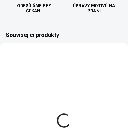
ODESÍLÁME BEZ
ÚPRAVY MOTIVŮ NA
ČEKÁNÍ.
PŘÁNÍ
Související produkty
VYROBÍME A ODEŠLEME DO 2 DNŮ
(>5 KS)
Za každým úspěšným
mužem - Pánské
tričko
451 Kč
od