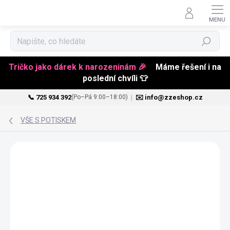
Hledat
Tričko jako dárek k narozeninám 🎉
Máme řešení i na
poslední chvíli 👕
📞 725 934 392
|
✉️ info@zzeshop.cz
(Po–Pá 9:00–18:00)
Přejít
na
VŠE S POTISKEM
obsah
NOVINKA