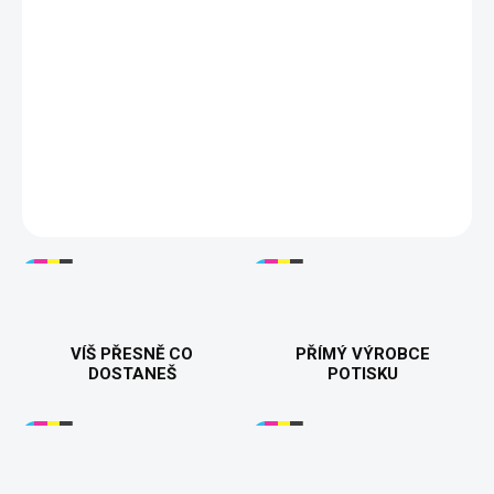
−
+
Přidat do košíku
‍❤️‍ Párová trička "Za každým mužem/ženou stojí..." - Perfektní
dárek pro zamilované! Kvalitní bavlna, různé barvy a velikosti.
Ukažte světu svou lásku! ❤️
DETAILNÍ INFORMACE
VÍŠ PŘESNĚ CO
PŘÍMÝ VÝROBCE
DOSTANEŠ
POTISKU