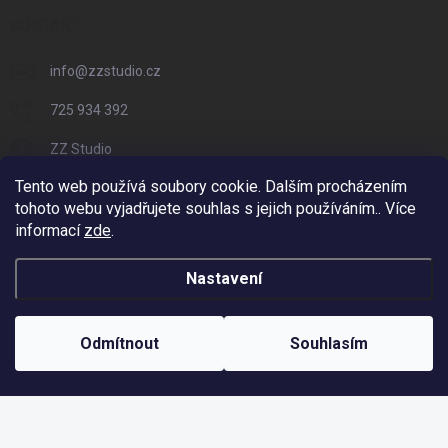
KONTAKT
info
@
zzstudio.cz
725 934 392
ZZ Studio
Tento web používá soubory cookie. Dalším procházením
zzstudio_cz
tohoto webu vyjadřujete souhlas s jejich používáním.. Více
informací
zde
.
Nastavení
Copyright 2026
ZZ Eshop - Svět potisku
. Všechna práva vyhrazena.
Vytvořil Shoptet
Odmítnout
Souhlasím
Odstoupit od smlouvy