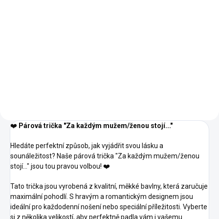
Detail
03 -
02 -
00 -
01 -
Světle
04 -
Námořní
Bílá
Černá
Šedý
Žlutá
Modrá
05 -
06 -
Melír
07 -
08 -
09 -
Královská
Láhvově
Červená
Písková
Khaki
12 -
Modrá
Zelená
14 -
15 -
11 -
Tmavě
13 -
Azurově
Nebesky
Oranžová
Šedý
Bordó
Modrá
Modrá
16 -
23 -
28 -
Melír
19 -
27 -
Středně
Marlboro
Světlá
Emerald
Kávová
Zelená
červená
Khaki
‍❤️‍
Párová trička "Za každým mužem/ženou stojí..."
Hledáte perfektní způsob, jak vyjádřit svou lásku a
sounáležitost? Naše párová trička "Za každým mužem/ženou
stojí..." jsou tou pravou volbou! ❤️
Tato trička jsou vyrobená z kvalitní, měkké bavlny, která zaručuje
maximální pohodlí. S hravým a romantickým designem jsou
ideální pro každodenní nošení nebo speciální příležitosti. Vyberte
si z několika velikostí, aby perfektně padla vám i vašemu