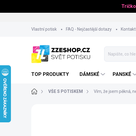
Tričko
Přejít
Vlastní potisk
FAQ - Nejčastější dotazy
Kontakt
na
obsah
TOP PRODUKTY
DÁMSKÉ
PANSKÉ
Domů
VŠE S POTISKEM
Vím, že jsem pěkná, n