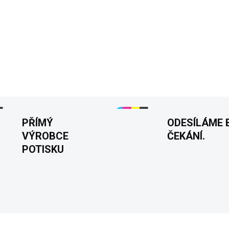
−
+
💁‍♀️
Dámské tričko "Vím, že
pro sebevědomé ženy, které um
den pro všechny, kdo vědí, co 
DETAILNÍ INFORMACE
PŘÍMÝ
ODESÍLÁME 
VÝROBCE
ČEKÁNÍ.
POTISKU