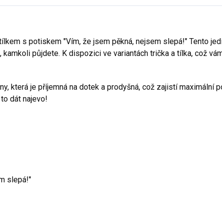
ílkem s potiskem "Vím, že jsem pěkná, nejsem slepá!" Tento je
mkoli půjdete. K dispozici ve variantách trička a tílka, což vám
vlny, která je příjemná na dotek a prodyšná, což zajistí maximální 
 to dát najevo!
m slepá!"