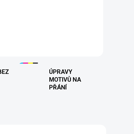
Přidat do košíku
 jsem pěkná, nejsem slepá!"
– Stylový kousek
í ocenit vlastní krásu. Skvělý outfit na každý
chtějí! 🌟
BEZ
ÚPRAVY
MOTIVŮ NA
PŘÁNÍ