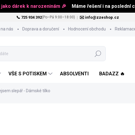
 jako dárek k narozeninám 🎉
Máme řešení i na poslední ch
📞 725 934 392
|
✉️ info@zzeshop.cz
(Po–Pá 9:00–18:00)
 na nás
Doprava a doručení
Hodnocení obchodu
Reklamace
Hledat
VŠE S POTISKEM
ABSOLVENTI
BADAZZ 🔥
ejsem slepá! - Dámské tílko
484 Kč
Měrná
ZVOLTE VARIANTU
cena: