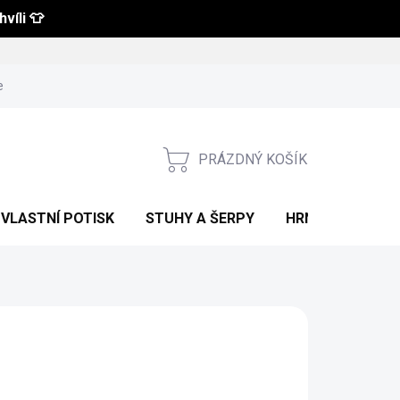
víli 👕
 a vrácení zboží
Obchodní podmínky
Podmínky ochrany osobní
PRÁZDNÝ KOŠÍK
NÁKUPNÍ
KOŠÍK
VLASTNÍ POTISK
STUHY A ŠERPY
HRNKY S POTIS