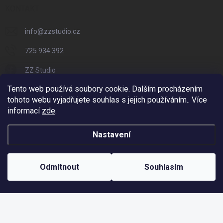
KONTAKT
info
@
zzstudio.cz
725 934 392
ZZ Studio
Tento web používá soubory cookie. Dalším procházením
zzstudio_cz
tohoto webu vyjadřujete souhlas s jejich používáním.. Více
informací
zde
.
Nastavení
Copyright 2026
ZZ Eshop - Svět potisku
. Všechna práva vyhrazena.
Vytvořil Shoptet
Odmítnout
Souhlasím
Odstoupit od smlouvy