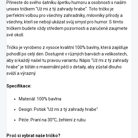
Přineste do svého šatníku špetku humoru a osobnosti s naším
unisex tričkem "Už mi z tý zahrady hrabe". Toto tričko je
perfektní volbou pro všechny zahradníky, milovníky přírody a
všechny, kteří se nebojí ukázat svůj smysl pro humor. S tímto
tričkem budete vždy středem pozornosti a zaručeně zaujmete
své okolí.
Tričko je vyrobeno z vysoce kvalitní 100% bavlny, která zajišťuje
pohodlí po celý den. Dostupné v různých barvách a velikostech,
aby si každý našel tu pravou variantu. Nápis "Už mi z tý zahrady
hrabe" je tištěn s maximální péčí o detaily, aby zůstal dlouho
svěží a výrazný.
Specifikace:
Materiál: 100% bavlna
Design: Potisk "Už mi z tý zahrady hrabe"
Péče: Praní na 30°C, žehlení z rubu
Proč si vybrat naše tričko?