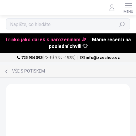
Hledat
Tričko jako dárek k narozeninám 🎉
Máme řešení i na
poslední chvíli 👕
📞 725 934 392
|
✉️ info@zzeshop.cz
(Po–Pá 9:00–18:00)
Přejít
na
VŠE S POTISKEM
obsah