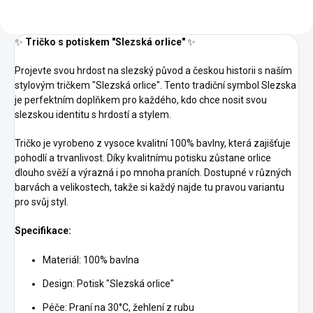
✨
Tričko s potiskem "Slezská orlice"
✨
Projevte svou hrdost na slezský původ a českou historii s naším
stylovým tričkem "Slezská orlice". Tento tradiční symbol Slezska
je perfektním doplňkem pro každého, kdo chce nosit svou
slezskou identitu s hrdostí a stylem.
Tričko je vyrobeno z vysoce kvalitní 100% bavlny, která zajišťuje
pohodlí a trvanlivost. Díky kvalitnímu potisku zůstane orlice
dlouho svěží a výrazná i po mnoha praních. Dostupné v různých
barvách a velikostech, takže si každý najde tu pravou variantu
pro svůj styl.
Specifikace:
Materiál: 100% bavlna
Design: Potisk "Slezská orlice"
Péče: Praní na 30°C, žehlení z rubu