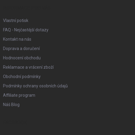
t
í
INFORMACE PRO VÁS
Vlastní potisk
FAQ - Nejčastější dotazy
Kontakt na nás
Doprava a doručení
Hodnocení obchodu
Reklamace a vrácení zboží
Obchodní podmínky
Podmínky ochrany osobních údajů
Affiliate program
Náš Blog
FACEBOOK