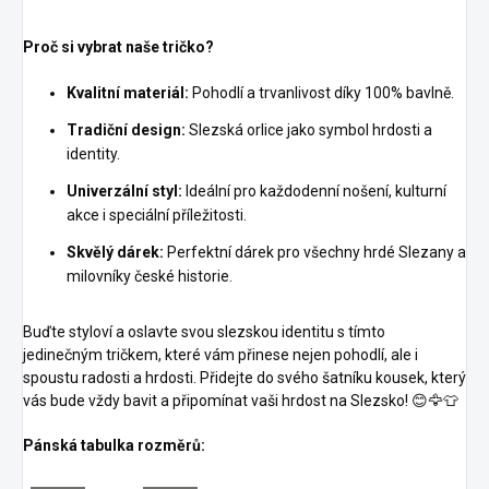
Proč si vybrat naše tričko?
Kvalitní materiál:
Pohodlí a trvanlivost díky 100% bavlně.
Tradiční design:
Slezská orlice jako symbol hrdosti a
identity.
Univerzální styl:
Ideální pro každodenní nošení, kulturní
akce i speciální příležitosti.
Skvělý dárek:
Perfektní dárek pro všechny hrdé Slezany a
milovníky české historie.
Buďte styloví a oslavte svou slezskou identitu s tímto
jedinečným tričkem, které vám přinese nejen pohodlí, ale i
spoustu radosti a hrdosti. Přidejte do svého šatníku kousek, který
vás bude vždy bavit a připomínat vaši hrdost na Slezsko! 😊🦅👕
Pánská tabulka rozměrů: