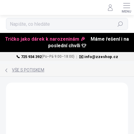
Hledat
Tričko jako dárek k narozeninám 🎉
Máme řešení i na
poslední chvíli 👕
📞 725 934 392
|
✉️ info@zzeshop.cz
(Po–Pá 9:00–18:00)
Přejít
na
VŠE S POTISKEM
obsah