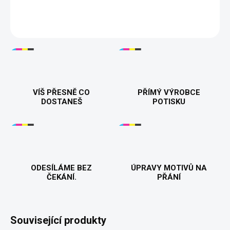
velikostech. 🎁👕🌟
DETAILNÍ INFORMACE
VÍŠ PŘESNĚ CO
PŘÍMÝ VÝROBCE
DOSTANEŠ
POTISKU
ODESÍLÁME BEZ
ÚPRAVY MOTIVŮ NA
ČEKÁNÍ.
PŘÁNÍ
Související produkty