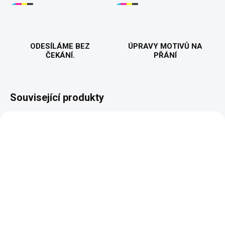
ODESÍLÁME BEZ
ÚPRAVY MOTIVŮ NA
ČEKÁNÍ.
PŘÁNÍ
Související produkty
VYROBÍME A ODEŠLEME DO 2 DNŮ
VYROBÍME A ODEŠLEME DO 2 DNŮ
(>5 KS)
(>5 KS)
Fotbal volá - Pánské
Hokej volá - Pánské