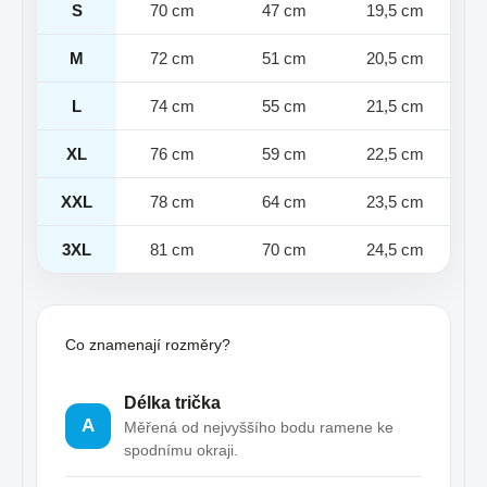
S
70 cm
47 cm
19,5 cm
M
72 cm
51 cm
20,5 cm
L
74 cm
55 cm
21,5 cm
XL
76 cm
59 cm
22,5 cm
XXL
78 cm
64 cm
23,5 cm
3XL
81 cm
70 cm
24,5 cm
Co znamenají rozměry?
Délka trička
A
Měřená od nejvyššího bodu ramene ke
spodnímu okraji.