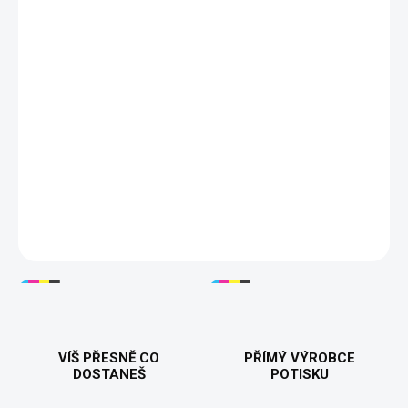
Pohodlné bavlněné tričko vhodné pro celodenní
✓
nošení.
Barevný, pružný a detailní
DTF potisk
.
✓
Tisknuto v 🇨🇿
100% bavlna
200 g/m²
Velikosti S–3XL
DETAILNÍ INFORMACE
VÍŠ PŘESNĚ CO
PŘÍMÝ VÝROBCE
DOSTANEŠ
POTISKU