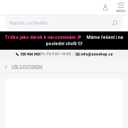
Hledat
Tričko jako dárek k narozeninám 🎉
Máme řešení i na
poslední chvíli 👕
📞 725 934 392
|
✉️ info@zzeshop.cz
(Po–Pá 9:00–18:00)
Přejít
na
VŠE S POTISKEM
obsah
BESTSELLER