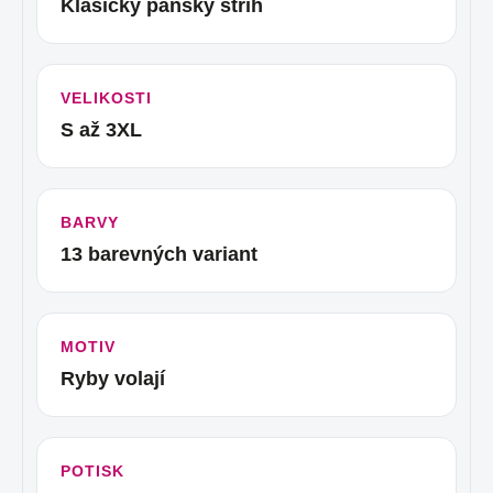
Klasický pánský střih
VELIKOSTI
S až 3XL
BARVY
13 barevných variant
MOTIV
Ryby volají
POTISK