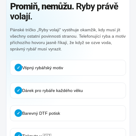
Promiň, nemůžu.
Ryby právě
volají.
Pánské tričko „Ryby volají“ vystihuje okamžik, kdy musí jít
všechny ostatní povinnosti stranou. Telefonující ryba a motiv
příchozího hovoru jasně říkají, že když se ozve voda,
správný rybář musí vyrazit.
✓
Vtipný rybářský motiv
✓
Dárek pro rybáře každého věku
✓
Barevný DTF potisk
✓
Tisknuto v 🇨🇿