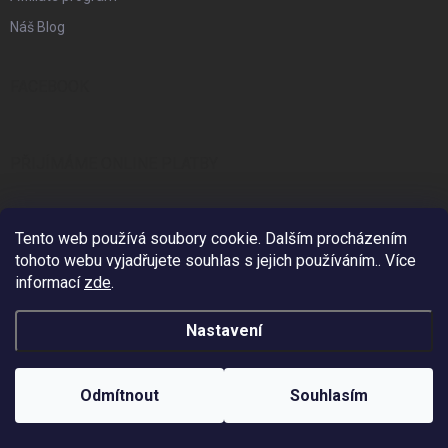
Náš Blog
FACEBOOK
PŘIJÍMÁME ONLINE PLATBY
Tento web používá soubory cookie. Dalším procházením
tohoto webu vyjadřujete souhlas s jejich používáním.. Více
KONTAKT
informací
zde
.
info
@
zzstudio.cz
Nastavení
725 934 392
Odmítnout
Souhlasím
ZZ Studio
zzstudio_cz