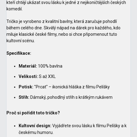
kteří chtějí ukázat svou lásku k jedné z nejikoničtějších českých
komedií.
Tričko je vyrobeno z kvalitní bavlny, která zaručuje pohodlí
během celého dne. Skvělý nápad na dárek pro každého, kdo
miluje klasické české filmy, nebo si chce připomenout tuto
kultovní scénu.
Specifikace:
Materiál:
100% bavlna
Velikosti:
S až XXL
Potisk:
"Prcat" – ikonická hláška z filmu Pelíšky
Střih:
Dámský, pohodlný střih s krátkým rukávem
Proč si pořídit toto tričko?
Kultovní design:
Vyjádřete svou lásku k filmu Pelíšky a k
českému humoru.