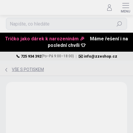
Hledat
Tričko jako dárek k narozeninám 🎉
Máme řešení i na
poslední chvíli 👕
📞 725 934 392
|
✉️ info@zzeshop.cz
(Po–Pá 9:00–18:00)
Přejít
na
VŠE S POTISKEM
obsah