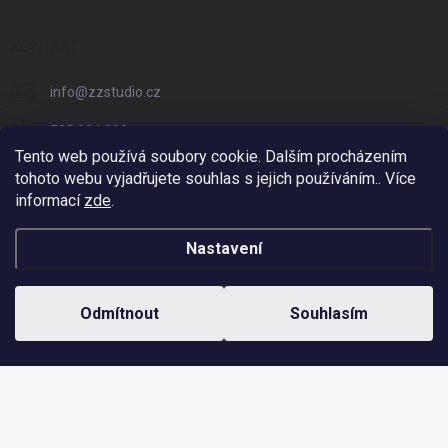
KONTAKT
info
@
zzstudio.cz
725 934 392
Tento web používá soubory cookie. Dalším procházením
ZZ Studio
tohoto webu vyjadřujete souhlas s jejich používáním.. Více
informací
zde
.
zzstudio_cz
Nastavení
Copyright 2026
ZZ Eshop - Svět potisku
. Všechna práva vyhrazena.
Odmítnout
Souhlasím
Vytvořil Shoptet