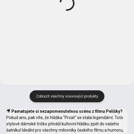
451 Kč
1 220 Kč
od
Detail
Detail
02 -
05 -
05 -
06 -
00 -
01 -
04 -
00 -
01 -
04 -
Námořní
Královská
Královská
Láhvově
Bílá
Černá
Žlutá
Bílá
Černá
Žlutá
Modrá
Modrá
Modrá
Zelená
06 -
16 -
16 -
07 -
44 -
96 -
07 -
44 -
Láhvově
Středně
Středně
Červená
Tyrkysová
Citrónová
Červená
Tyrkysová
Zelená
Zelená
Zelená
A2 -
A1 -
A7 -
Tangerine
Korálová
Frost
Orange
Zobrazit všechny související produkty
🎥
Pamatujete si nezapomenutelnou scénu z filmu Pelíšky?
Pokud ano, pak víte, že hláška "Prcat" se stala legendární. Toto
stylové dámské tričko přináší kultovní hlášku zpět do vašeho
šatníku! Ideální pro všechny milovníky českého filmu a humoru,