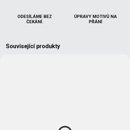
ODESÍLÁME BEZ
ÚPRAVY MOTIVŮ NA
ČEKÁNÍ.
PŘÁNÍ
Související produkty
NOVINKA
VYROBÍME A ODEŠLEME DO 2 DNŮ
VYROBÍME A ODEŠLEME DO 2 DNŮ
(>5 KS)
(>5 KS)
Prcat - z filmu Pelíšky
Prcat - z filmu Pelíšky
- Pánské tričko
- Dámská mikina