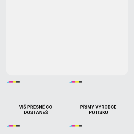
DORUČÍME DO:
ZVOLTE VARIANTU
MOŽNOSTI DORUČENÍ
−
+
Přidat do košíku
🎬
Dámské tričko "Prcat" z filmu Pelíšky
– Kultovní hláška z
nezapomenutelného českého filmu, kterou zná snad každý!
Perfektní pro fanoušky českého humoru. 😄👌
DETAILNÍ INFORMACE
VÍŠ PŘESNĚ CO
PŘÍMÝ VÝROBCE
DOSTANEŠ
POTISKU