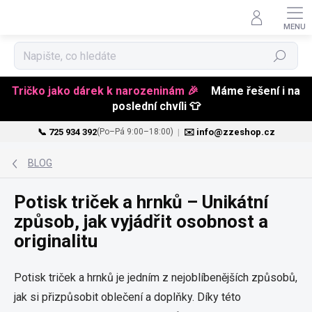
Hledat
Tričko jako dárek k narozeninám 🎉
Máme řešení i na
poslední chvíli 👕
📞 725 934 392
|
✉️ info@zzeshop.cz
(Po–Pá 9:00–18:00)
Přejít
na
BLOG
obsah
Potisk triček a hrnků – Unikátní
způsob, jak vyjádřit osobnost a
originalitu
Potisk triček a hrnků je jedním z nejoblíbenějších způsobů,
jak si přizpůsobit oblečení a doplňky. Díky této