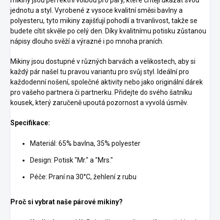
jednotu a styl. Vyrobené z vysoce kvalitní směsi bavlny a
polyesteru, tyto mikiny zajišťují pohodlí a trvanlivost, takže se
budete cítit skvěle po celý den. Díky kvalitnímu potisku zůstanou
nápisy dlouho svěží a výrazné i po mnoha praních.
Mikiny jsou dostupné v různých barvách a velikostech, aby si
každý pár našel tu pravou variantu pro svůj styl. Ideální pro
každodenní nošení, společné aktivity nebo jako originální dárek
pro vašeho partnera či partnerku. Přidejte do svého šatníku
kousek, který zaručeně upoutá pozornost a vyvolá úsměv.
Specifikace:
Materiál: 65% bavlna, 35% polyester
Design: Potisk "Mr." a "Mrs."
Péče: Praní na 30°C, žehlení z rubu
Proč si vybrat naše párové mikiny?