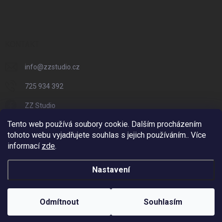
KONTAKT
info
@
zzstudio.cz
725 934 392
ZZ Studio
Tento web používá soubory cookie. Dalším procházením
zzstudio_cz
tohoto webu vyjadřujete souhlas s jejich používáním.. Více
informací
zde
.
Nastavení
Copyright 2026
ZZ Eshop - Svět potisku
. Všechna práva vyhrazena.
Vytvořil Shoptet
Odmítnout
Souhlasím
Odstoupit od smlouvy