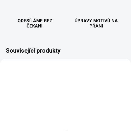
ODESÍLÁME BEZ
ÚPRAVY MOTIVŮ NA
ČEKÁNÍ.
PŘÁNÍ
Související produkty
NOVINKA
VALENTÝN
VYROBÍME A ODEŠLEME DO 2 DNŮ
VYROBÍME A ODEŠLEME DO 2 DNŮ
(>5 KS)
(>5 KS)
Mr. & Mrs. - Dámská
Mr. & Mrs. - Pánské
mikina
tričko