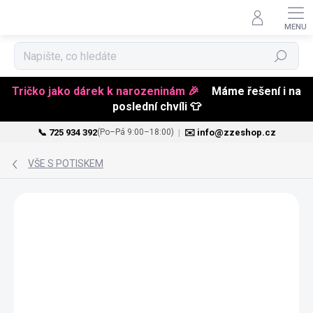
Hledat
Tričko jako dárek k narozeninám 🎉
Máme řešení i na
poslední chvíli 👕
📞 725 934 392
|
✉️ info@zzeshop.cz
(Po–Pá 9:00–18:00)
Přejít
na
VŠE S POTISKEM
obsah