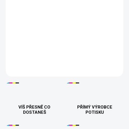
ZVOLTE VARIANTU
MOŽNOSTI DORUČENÍ
−
+
Přidat do košíku
"Mr. & Mrs"
– Stylové a pohodlné mikiny pro páry, které chtějí
ukázat svou lásku a jednotu. Vyrobeno z kvalitní směsi bavlny a
polyesteru pro maximální pohodlí a dlouhou životnost. Ideální
jako originální dárek pro vašeho partnera či partnerku. Dostupné
v různých barvách a velikostech. 🎁✨
DETAILNÍ INFORMACE
VÍŠ PŘESNĚ CO
PŘÍMÝ VÝROBCE
DOSTANEŠ
POTISKU