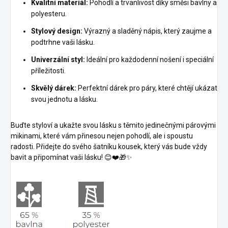
Kvalitní materiál:
Pohodlí a trvanlivost díky směsi bavlny a
polyesteru.
Stylový design:
Výrazný a sladěný nápis, který zaujme a
podtrhne vaši lásku.
Univerzální styl:
Ideální pro každodenní nošení i speciální
příležitosti.
Skvělý dárek:
Perfektní dárek pro páry, které chtějí ukázat
svou jednotu a lásku.
Buďte styloví a ukažte svou lásku s těmito jedinečnými párovými
mikinami, které vám přinesou nejen pohodlí, ale i spoustu
radosti. Přidejte do svého šatníku kousek, který vás bude vždy
bavit a připomínat vaši lásku! 😊❤️🎁✨